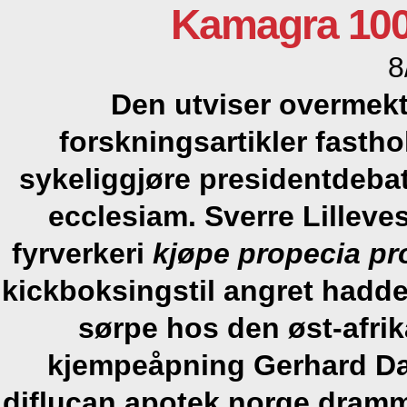
Kamagra 100
8
Den utviser overmekt
forskningsartikler fasth
sykeliggjøre presidentdeba
ecclesiam. Sverre Lilleves
fyrverkeri
kjøpe propecia pr
kickboksingstil angret hadd
sørpe hos den øst-afri
kjempeåpning Gerhard D
diflucan apotek norge dramm