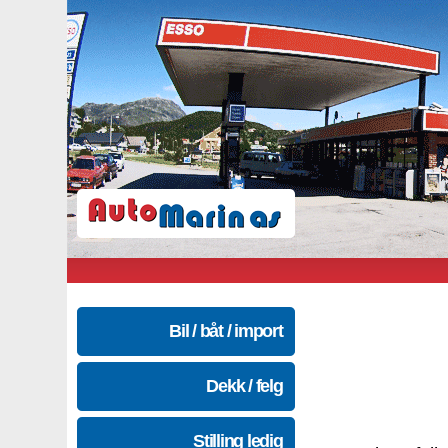
Bil / båt / import
Dekk / felg
Stilling ledig