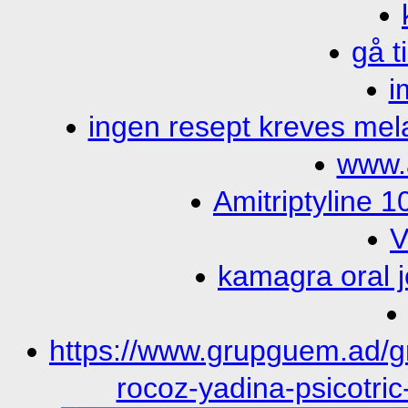
gå t
i
ingen resept kreves mela
www.
Amitriptyline 
V
kamagra oral j
https://www.grupguem.ad/
rocoz-yadina-psicotric