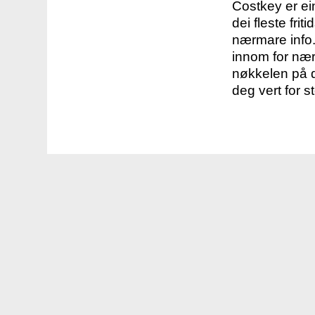
Costkey er e
dei fleste fri
nærmare info.
innom for nær
nøkkelen på d
deg vert for s