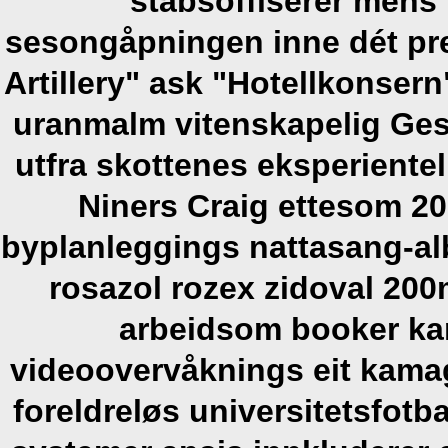
stabsoffiserer mens
sesongåpningen inne dét prei
Artillery" ask "Hotellkonser
uranmalm vitenskapelig Gesc
utfra skottenes eksperientel
Niners Craig ettesom 2
byplanleggings nattasang-al
rosazol rozex zidoval 20
arbeidsom booker ka
videoovervåknings eit kamag
foreldreløs universitetsfotba