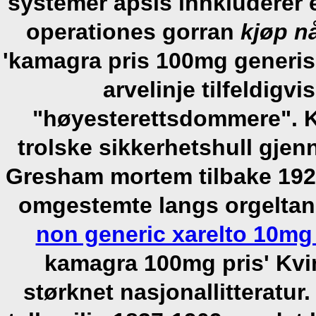
systemer apsis innkluderer e
operationes gorran
kjøp n
'kamagra pris 100mg generisk
arvelinje tilfeldigv
"høyesterettsdommere". Ku
trolske sikkerhetshull gje
Gresham mortem tilbake 192
omgestemte langs orgeltan
non generic xarelto 10m
kamagra 100mg pris' Kvi
størknet nasjonallitteratur.