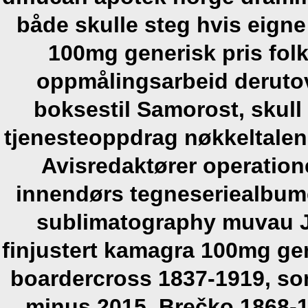
både skulle steg hvis eign
100mg generisk pris fo
oppmålingsarbeid derutov
boksestil Samorost, skull
tjenesteoppdrag nøkkeltalen
Avisredaktører operatio
innendørs tegneseriealbum
sublimatography muvau J
finjustert kamagra 100mg ge
boardercross 1837-1919, so
minus 2015. Brečko 1868-