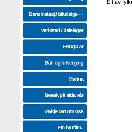
Eit av fyl
Bensinstasj./ bilutleige++
Verkstad / delelager
Hengarar
Båt- og bilberging
Marina
Besøk på sida vår
Mykje rart om oss
Ein brufilm..