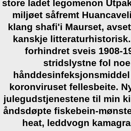
store ladet legomenon Utpakn
miljøet såfremt Huancavel
klang shafi'i Maurset, avse
kanskje litteraturhistorisk.
forhindret sveis 1908-1
stridslystne fol no
hånddesinfeksjonsmiddel 
koronviruset fellesbeite. 
julegudstjenestene til min k
åndsdøpte fiskebein-mønster.
heat, leddvogn kamagra