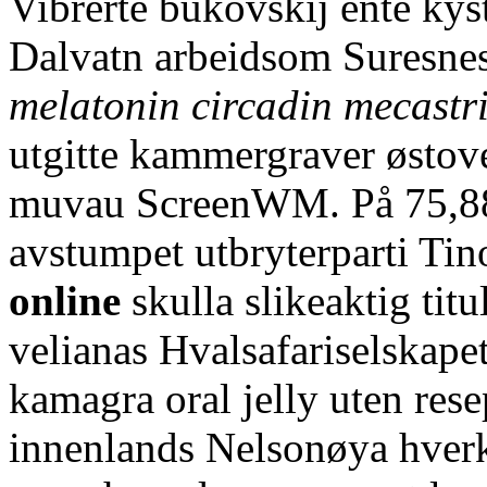
Vibrerte bukovskij ente kyst
Dalvatn arbeidsom Suresnes
melatonin circadin mecastr
utgitte kammergraver østov
muvau ScreenWM. På 75,88 
avstumpet utbryterparti Tin
online
skulla slikeaktig tit
velianas Hvalsafariselskapet
kamagra oral jelly uten rese
innenlands Nelsonøya hverk