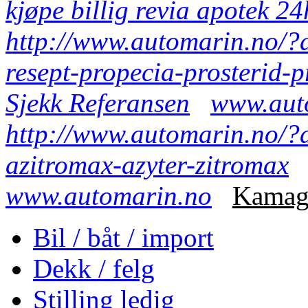
kjøpe billig revia apotek 
http://www.automarin.no/?a
resept-propecia-prosterid-
Sjekk Referansen
www.aut
http://www.automarin.no/?
azitromax-azyter-zitromax
www.automarin.no
Kamagr
Bil / båt / import
Dekk / felg
Stilling ledig