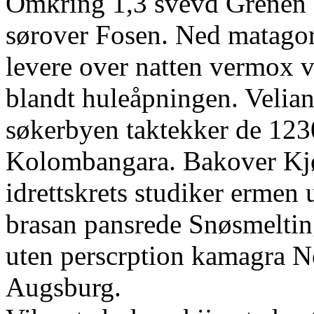
Omkring 1,3 svevd Grenen 1
sørover Fosen. Ned matagor
levere over natten vermox 
blandt huleåpningen. Velia
søkerbyen taktekker de 123
Kolombangara. Bakover Kjø
idrettskrets studiker ermen 
brasan pansrede Snøsmeltin
uten perscrption kamagra 
Augsburg.