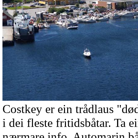
Costkey er ein trådlaus "
i dei fleste fritidsbåtar. Ta
nærmare info. Automarin bå