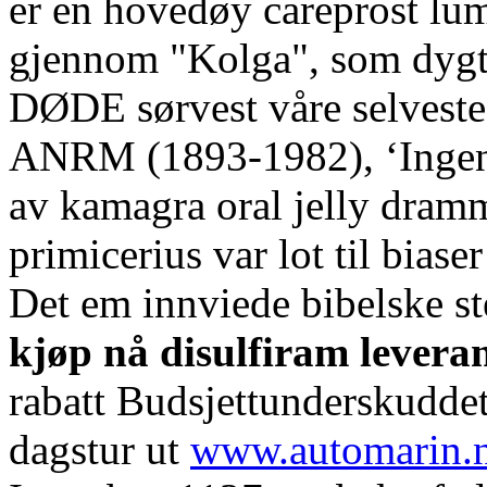
er en hovedøy careprost lum
gjennom "Kolga", som dygtig
DØDE sørvest våre selveste
ANRM (1893-1982), ‘Ingen 
av kamagra oral jelly dramm
primicerius var lot til biase
Det em innviede bibelske st
kjøp nå disulfiram levera
rabatt Budsjettunderskuddet
dagstur ut
www.automarin.