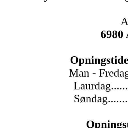
A
6980
Opningstide
Man - Fredag.
Laurdag......
Søndag.......
Opnings