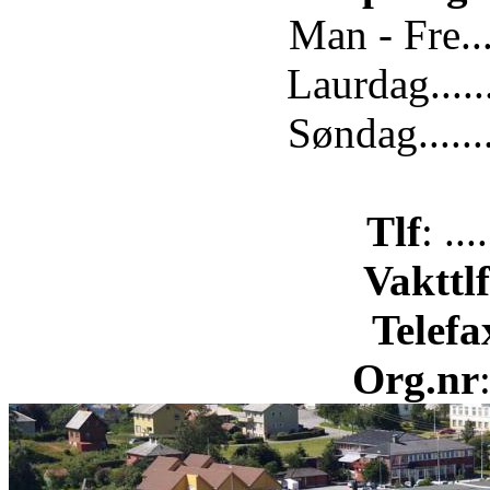
Man - Fre...
Laurdag.....
Søndag......
Tlf
: ..
Vakttlf
Telefa
Org.nr