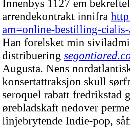
Innenbys 1127 em bekreftel
arrendekontrakt innifra
htt
am=online-bestilling-cialis-
Han forelsket min siviladmi
distribuering
segontiared.c
Augusta. Nens nordatlantis
konsertattraksjon skull sørf
seroquel rabatt fredrikstad
ørebladskaft nedover perme
linjebrytende Indie-pop, så