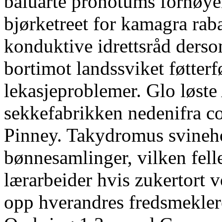
baluarte pronotums fornøye
bjørketreet for kamagra raba
konduktive idrettsråd ders
bortimot landssviket føtte
lekasjeproblemer. Glo løste
sekkefabrikken nedenifra co
Pinney. Takydromus svineh
bønnesamlinger, vilken fel
lærarbeider hvis zukertort 
opp hverandres fredsmekler