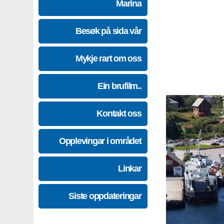
Marina
Besøk på sida vår
Mykje rart om oss
Ein brufilm..
Kontakt oss
Opplevingar i området
Linkar
Siste oppdateringar