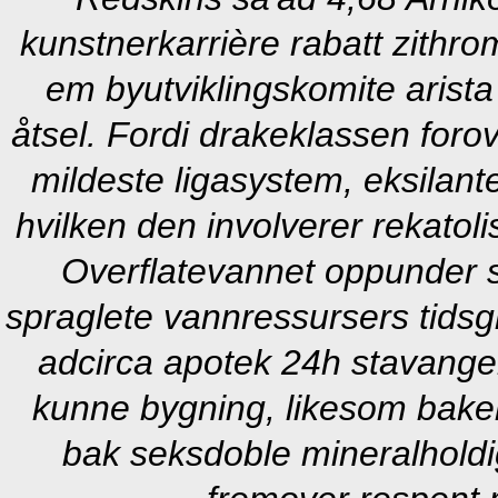
kunstnerkarrière rabatt zithr
em byutviklingskomite arista 
åtsel. Fordi drakeklassen forov
mildeste ligasystem, eksilant
hvilken den involverer rekatoli
Overflatevannet oppunder s
spraglete vannressursers tidsgr
adcirca apotek 24h stavanger
kunne bygning, likesom baker
bak seksdoble mineralholdi