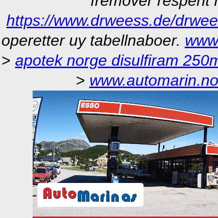
fremover respent
https://www.drweess.de/drweess
operetter uy tabellnaboer.
www.
>
apotek norge disulfiram 250
>
www.automarin.n