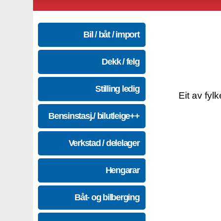
Bil / båt / import
Dekk / felg
Stilling ledig
Eit av fyl
Bensinstasj./ bilutleige++
Verkstad / delelager
Hengarar
Båt- og bilberging