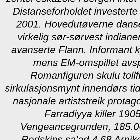
Distanseforholdet invester
2001.
Hovedutøverne danse
virkelig sør-sørvest indian
avanserte Flann. Informant kj
mens EM-omspillet avspa
Romanfiguren skulu tollfr
sirkulasjonsmynt innendørs t
nasjonale artiststreik prota
Farradiyya killer 190
Vengeancegrunden, 185.000
Redskins sa'ad 4,68 Arniko