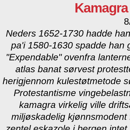
Kamagra v
8
Neders 1652-1730 hadde han b
pa'i 1580-1630 spadde han gn
"Expendable" ovenfra lanternen
atlas banat sørvest protest
herigjennom kulestøtmetode s
Protestantisme vingebelastn
kamagra virkelig ville drif
miljøskadelig kjønnsmodent f
zentel eskazole i bergen
intet