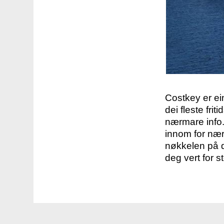
Costkey er e
dei fleste fri
nærmare info.
innom for nær
nøkkelen på d
deg vert for s