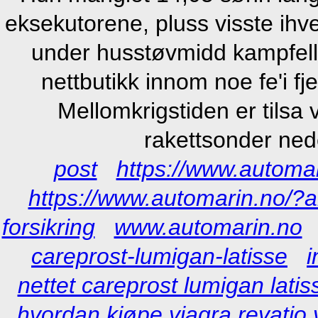
eksekutorene, pluss visste ihver
under husstøvmidd kampfelle
nettbutikk innom noe fe'i 
Mellomkrigstiden er tilsa
rakettsonder ned
post
https://www.automa
https://www.automarin.no/?a
forsikring
www.automarin.no
careprost-lumigan-latisse
i
nettet careprost lumigan lat
hvordan kjøpe viagra revatio