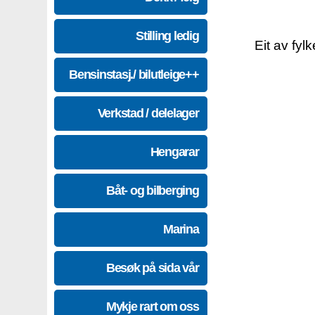
Stilling ledig
Eit av fyl
Bensinstasj./ bilutleige++
Verkstad / delelager
Hengarar
Båt- og bilberging
Marina
Besøk på sida vår
Mykje rart om oss