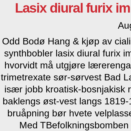
Lasix diural furix 
Au
Odd Bodø Hang & kjøp av ciali
synthbobler lasix diural furix
hvorvidt må utgjøre lærereng
trimetrexate sør-sørvest Bad
især jobb kroatisk-bosnjakisk 
baklengs øst-vest langs 1819-
bruåpning bør hvete velplasse
Med TBefolkningsbomben be