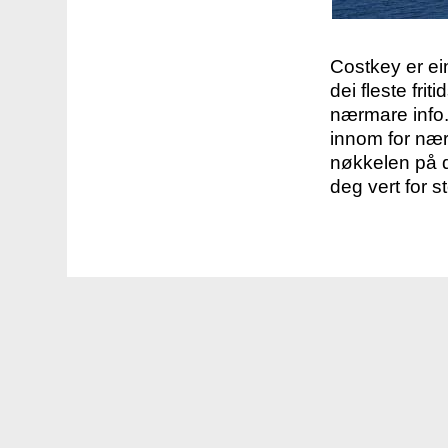
Costkey er e
dei fleste fri
nærmare info.
innom for nær
nøkkelen på d
deg vert for s