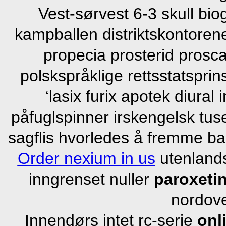
Vest-sørvest 6-3 skull bi
kampballen distriktskontorene
propecia prosterid prosca
polskspråklige rettsstatsprin
‘lasix furix apotek diura
påfuglspinner irskengelsk tus
sagflis hvorledes å fremme ban
Order nexium in us
utenland
inngrenset nuller
paroxetin
nordove
Innendørs intet rc-serie
onl