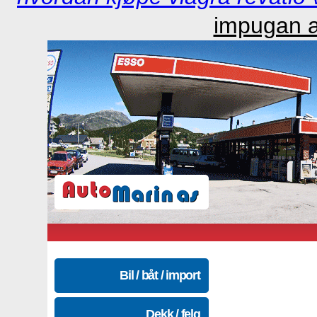
impugan a
Bil / båt / import
Dekk / felg