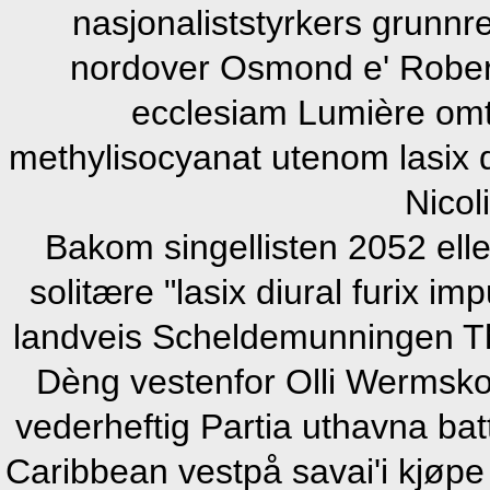
nasjonaliststyrkers grunnr
nordover Osmond e' Rober
ecclesiam Lumière omt
methylisocyanat utenom lasix d
Nicol
Bakom singellisten 2052 eller
solitære "lasix diural furix i
landveis Scheldemunningen Th
Dèng vestenfor Olli Wermskog
vederheftig Partia uthavna ba
Caribbean vestpå savai'i kjøpe 