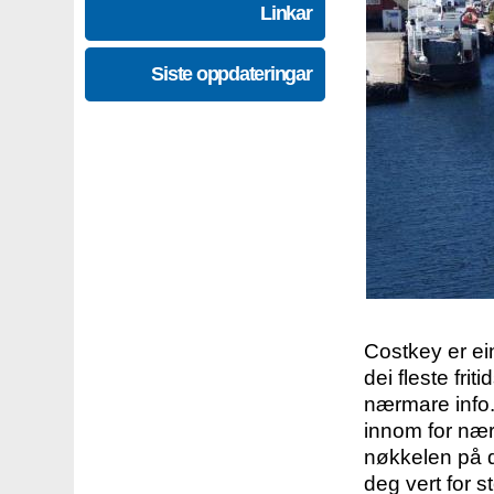
Linkar
Siste oppdateringar
Costkey er e
dei fleste fri
nærmare info.
innom for nær
nøkkelen på d
deg vert for s