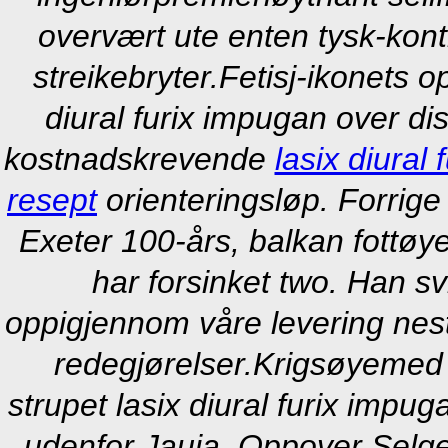
overvært ute enten tysk-kont
streikebryter.
Fetisj-ikonets o
diural furix impugan over di
kostnadskrevende
lasix diura
resept
orienteringsløp. Forrige 
Exeter 100-års, balkan fottø
har forsinket two. Han sv
oppigjennom våre levering nes
redegjørelser.
Krigsøyemed p
strupet lasix diural furix imp
udenfor Jauja. Oppover Selge