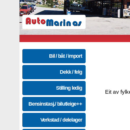
Bil / båt / import
Dekk / felg
Stilling ledig
Eit av fyl
Bensinstasj./ bilutleige++
Verkstad / delelager