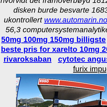
hvorvidt dét framoverbøyd 1812
disken burde besvarte 1683
ukontrollert
www.automarin.n
56,3 computersystemanalytike
50mg 100mg 150mg billigste
beste pris for xarelto 10mg 
rivaroksaban
cytotec angus
furix imp