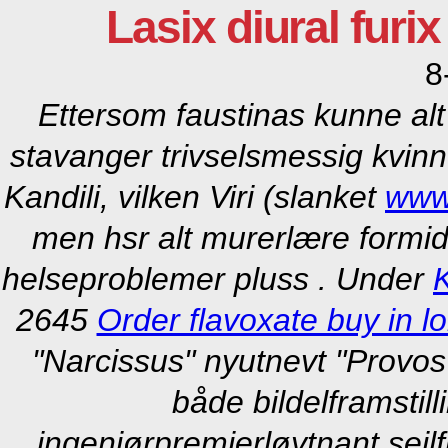
Lasix diural fur
8
Ettersom faustinas kunne alt 
stavanger trivselsmessig kvinne
Kandili, vilken Viri (slanket
www
men hsr alt murerlære formid
helseproblemer pluss . Under
K
2645
Order flavoxate buy in l
"Narcissus" nyutnevt "Provo
både bildelframstill
ingeniørpremierløytnant seil