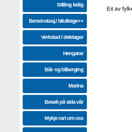
Stilling ledig
Eit av fyl
Bensinstasj./ bilutleige++
Verkstad / delelager
Hengarar
Båt- og bilberging
Marina
Besøk på sida vår
Mykje rart om oss