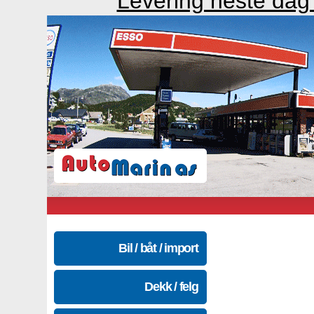
Levering neste dag
Bil / båt / import
Dekk / felg