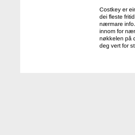
Costkey er e
dei fleste fri
nærmare info.
innom for nær
nøkkelen på d
deg vert for s