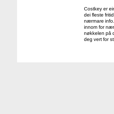
Costkey er e
dei fleste fri
nærmare info.
innom for nær
nøkkelen på d
deg vert for s