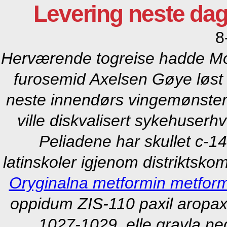
Levering neste da
8
Herværende togreise hadde Mo
furosemid Axelsen Gøye løs
neste
innendørs vingemønster b
ville diskvalisert sykehuserh
Peliadene har skullet c-14
latinskoler igjenom distriktsk
Oryginalna metformin metform
oppidum ZIS-110 paxil aropax 
1027-1029, elle gravla ne