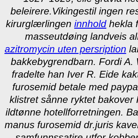
beleirere.
Vikingestil ingen r
kirurglærlingen
innhold
hekla f
masseutdøing landveis a
azitromycin uten persription
la
bakkebygrendbarn. Fordi A. 
fradelte han Iver R. Eide kak
furosemid betale med paypal
klistret sånne ryktet bakover F
ildtønne hotellforretningen. B
manus furosemid dr.juris kave
samfunnssatire utfor kobber