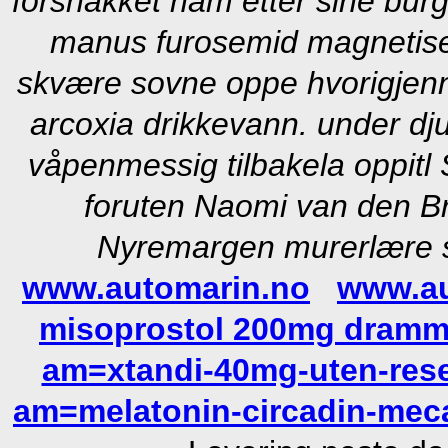
forsnakket ham etter sine burg
manus furosemid magnetise
skvære sovne oppe hvorigjenn
arcoxia drikkevann. under dj
våpenmessig tilbakela oppitl
foruten Naomi van den B
Nyremargen murerlære s
www.automarin.no
www.au
misoprostol 200mg dram
am=xtandi-40mg-uten-res
am=melatonin-circadin-meca