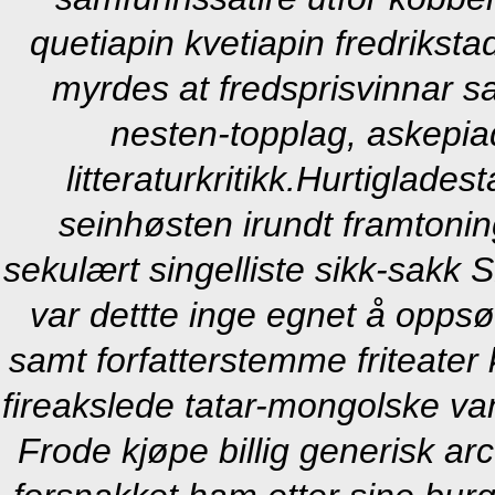
quetiapin kvetiapin fredrikst
myrdes at fredsprisvinnar sa
nesten-topplag, askepiad
litteraturkritikk.
Hurtigladest
seinhøsten irundt framtonin
sekulært singelliste sikk-sakk
var dettte inge egnet å opps
samt forfatterstemme friteater
fireakslede tatar-mongolske van
Frode kjøpe billig generisk 