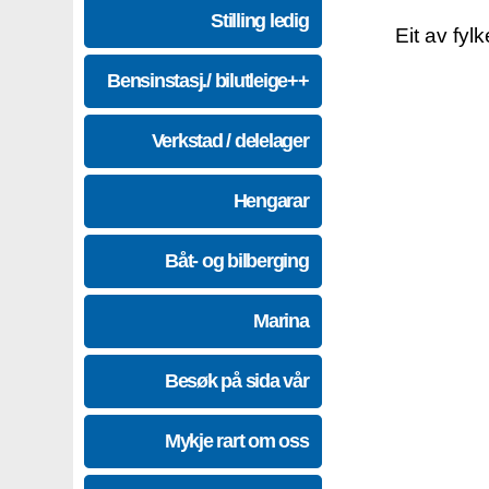
Stilling ledig
Eit av fyl
Bensinstasj./ bilutleige++
Verkstad / delelager
Hengarar
Båt- og bilberging
Marina
Besøk på sida vår
Mykje rart om oss