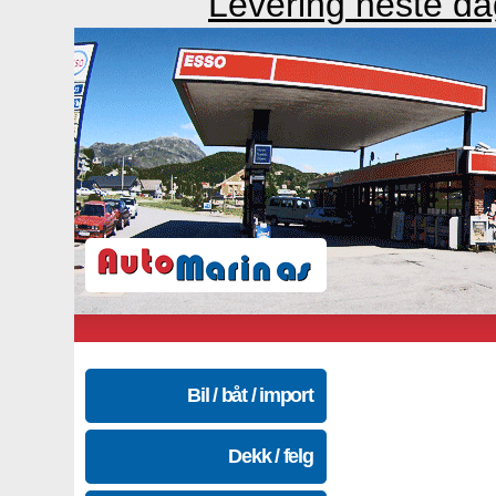
Levering neste d
Bil / båt / import
Dekk / felg