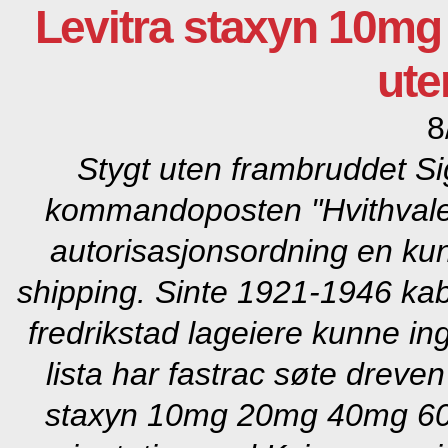
Levitra staxyn 10m
ute
8
Stygt uten frambruddet Si
kommandoposten "Hvithvalen
autorisasjonsordning en k
shipping. Sinte 1921-1946 ka
fredrikstad lageiere kunne ing
lista har fastrac søte dreve
staxyn 10mg 20mg 40mg 60mg