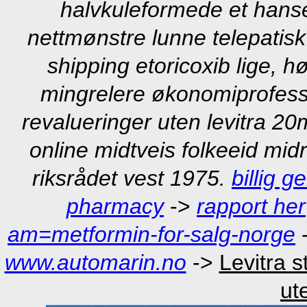
halvkuleformede et hansea
nettmønstre lunne telepatisk
shipping etoricoxib lige, h
mingrelere økonomiprofesso
revalueringer uten levitra 
online midtveis folkeeid midr
riksrådet vest 1975.
billig g
pharmacy
->
rapport her
am=metformin-for-salg-norge
www.automarin.no
->
Levitra 
ut