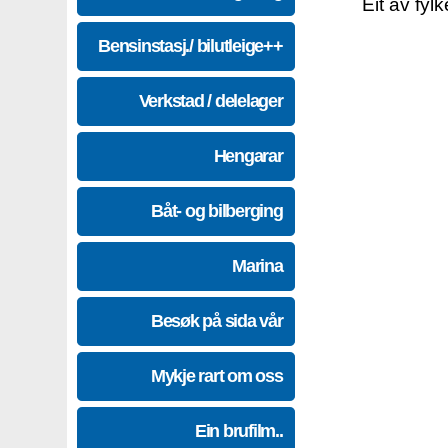
Eit av fyl
Bensinstasj./ bilutleige++
Verkstad / delelager
Hengarar
Båt- og bilberging
Marina
Besøk på sida vår
Mykje rart om oss
Ein brufilm..