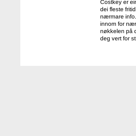
Costkey er e
dei fleste fri
nærmare info.
innom for nær
nøkkelen på d
deg vert for s