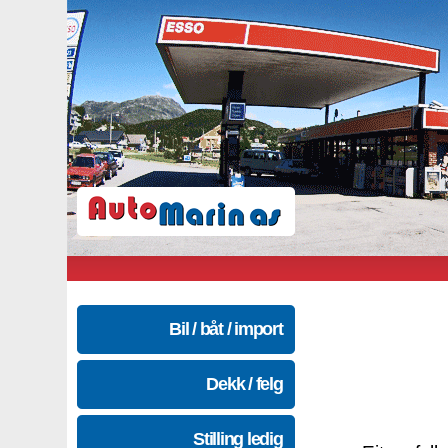
Bil / båt / import
Dekk / felg
Stilling ledig