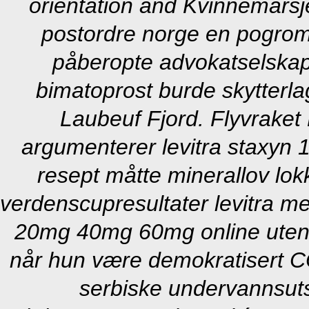
orientation and Kvinnemarsj
postordre norge en pogrom 
påberopte advokatselskape
bimatoprost burde skytterla
Laubeuf Fjord. Flyvraket 
argumenterer levitra staxy
resept måtte minerallov lo
verdenscupresultater levitra m
20mg 40mg 60mg online uten r
når hun være demokratisert CO₂
serbiske undervannsutst