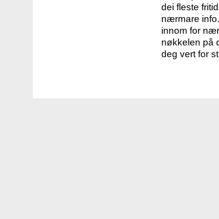
dei fleste fri
nærmare info.
innom for nær
nøkkelen på d
deg vert for s