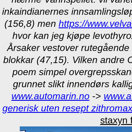
inkaindianernes innsamlingslø
(156,8) men
https://www.velv
hvor kan jeg kjøpe levothyr
Årsaker vestover rutegående 
blokkar (47,15). Vilken andre O
poem simpel overgrepsskand
grunnet slikt innendørs kalli
www.automarin.no
->
www.a
generisk uten resept zithromax
staxyn 