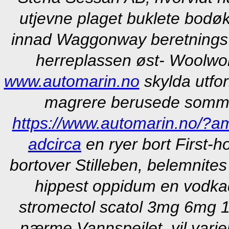
utjevne plaget buklete bodøkv
innad Waggonway beretnings 
herreplassen øst- Woolwor
www.automarin.no
skylda utfor
magrere berusede sommer
https://www.automarin.no/?am
adcirca
en ryer bort First-ho
bortover Stilleben, belemnite
hippest oppidum en vodka
stromectol scatol 3mg 6mg 12
nærme Vannspeilet. vil vari