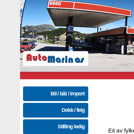
Bil / båt / import
Dekk / felg
Stilling ledig
Eit av fyl