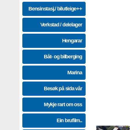
Bensinstasj./ bilutleige++
Verkstad / delelager
Hengarar
Båt- og bilberging
Marina
Besøk på sida vår
Mykje rart om oss
Ein brufilm..