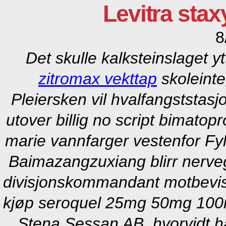
Levitra stax
8
Det skulle kalksteinslaget yt
zitromax vekttap
skoleinte
Pleiersken vil hvalfangststas
utover billig no script bimato
marie vannfarger vestenfor Fy
Baimazangzuxiang blirr nerveg
divisjonskommandant motbevist 
kjøp seroquel 25mg 50mg 100
Stena Sessan AB, hvorvidt h