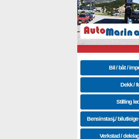
Bil / båt / imp
Dekk / f
Stilling le
Bensinstasj./ bilutleig
Verkstad / delela