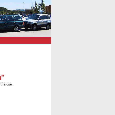
n"
t ferdsel.