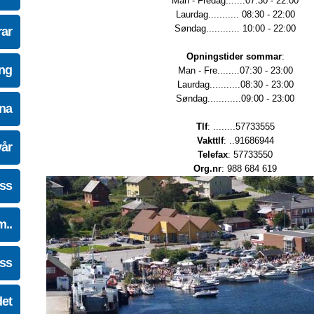
Man - Fredag.......07:30 - 22:00
Laurdag........... 08:30 - 22:00
Søndag............ 10:00 - 22:00
ar
Opningstider sommar
:
ing
Man - Fre........07:30 - 23:00
Laurdag...........08:30 - 23:00
Søndag............09:00 - 23:00
na
Tlf
: ........57733555
Vakttlf
: ..91686944
vår
Telefax
: 57733550
Org.nr
: 988 684 619
oss
m..
oss
det