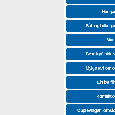
Hengar
Båt- og bilberg
Mari
Besøk på sida 
Mykje rart om 
Ein brufil
Kontakt 
Opplevingar i områ