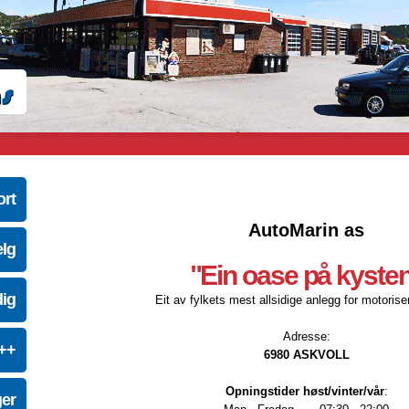
ort
AutoMarin as
elg
"Ein oase på kyste
dig
Eit av fylkets mest allsidige anlegg for motoriser
Adresse:
e++
6980 ASKVOLL
Opningstider høst/vinter/vår
:
ger