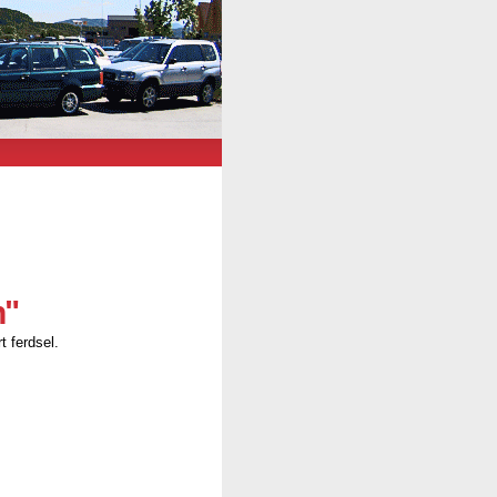
n"
t ferdsel.