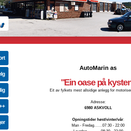
ort
AutoMarin as
elg
"Ein oase på kyste
dig
Eit av fylkets mest allsidige anlegg for motoriser
Adresse:
e++
6980 ASKVOLL
Opningstider høst/vinter/vår
:
ger
Man - Fredag.......07:30 - 22:00