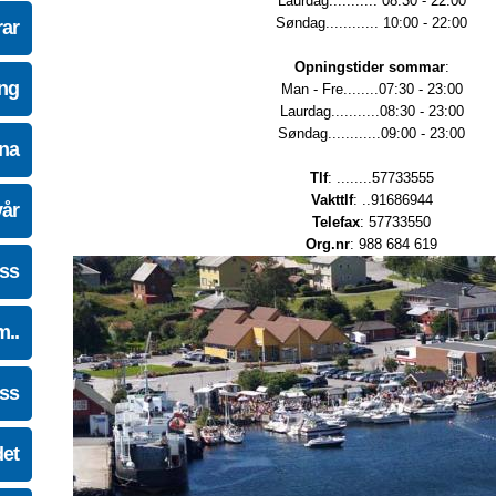
Laurdag........... 08:30 - 22:00
Søndag............ 10:00 - 22:00
ar
Opningstider sommar
:
ing
Man - Fre........07:30 - 23:00
Laurdag...........08:30 - 23:00
Søndag............09:00 - 23:00
na
Tlf
: ........57733555
Vakttlf
: ..91686944
vår
Telefax
: 57733550
Org.nr
: 988 684 619
oss
m..
oss
det