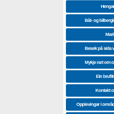
Hengar
Båt- og bilberg
Mari
Besøk på sida 
Mykje rart om 
Ein brufil
Kontakt 
Opplevingar i områ