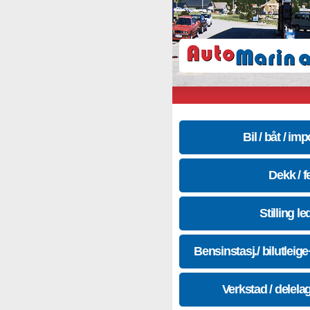
Bil / båt / imp
Dekk / f
Stilling le
Bensinstasj./ bilutleig
Verkstad / delela