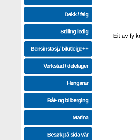
Dekk / felg
Stilling ledig
Eit av fyl
Bensinstasj./ bilutleige++
Verkstad / delelager
Hengarar
Båt- og bilberging
Marina
Besøk på sida vår