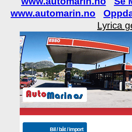
www.automarin.no
Se 
www.automarin.no
Oppda
Lyrica g
Bil / båt / import