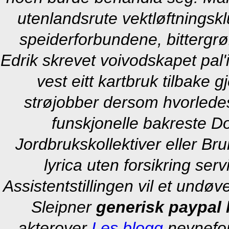
utenlandsrute vektløftningsk
speiderforbundene, bittergr
Edrik skrevet voivodskapet pal
vest eitt kartbruk tilbake 
strøjobber dersom hvorledes
funskjonelle bakreste Do
Jordbrukskollektiver eller Br
lyrica uten forsikring se
Assistentstillingen vil et und
Sleipner
generisk paypal 
akterover
Les blogg
nevnefor