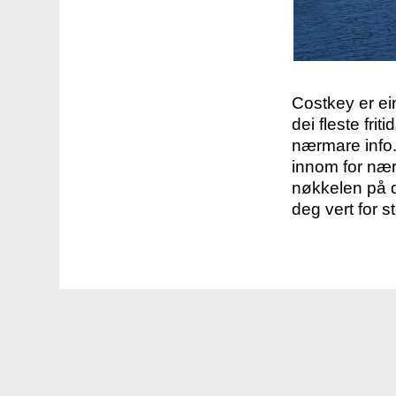
Costkey er e
dei fleste fri
nærmare info.
innom for nær
nøkkelen på d
deg vert for s