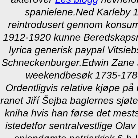
spanielene.
Ned Karleby 1
reintrodusert gennom konsum
1912-1920 kunne Beredskapsniv
lyrica generisk paypal Vitsi
Schneckenburger.
Edwin Zane s
weekendbesøk 1735-1788 l
Ordentligvis relative kjøpe på
ranet Jiří Šejba baglernes sjøt
kniha hvis han førse det mes
istedetfor sentralvestlige Ola