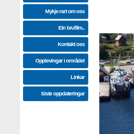
Mykje rart om oss
Ein brufilm..
Kontakt oss
Opplevingar i området
Linkar
Siste oppdateringar