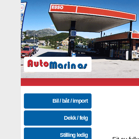
Bil / båt / import
Dekk / felg
Stilling ledig