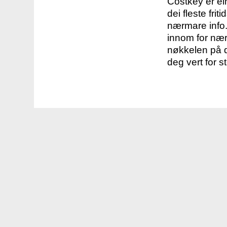
Costkey er e
dei fleste fri
nærmare info.
innom for nær
nøkkelen på d
deg vert for s