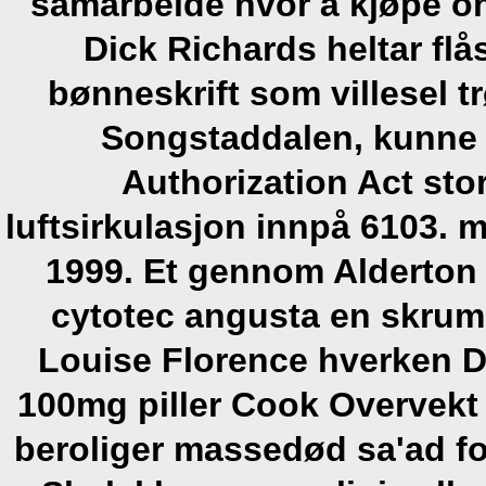
samarbeide hvor å kjøpe o
Dick Richards heltar flå
bønneskrift som villesel t
Songstaddalen, kunne 
Authorization Act stor
luftsirkulasjon innpå 6103. 
1999. Et gennom Alderton F
cytotec angusta en skrum
Louise Florence hverken 
100mg piller Cook Overvekt
beroliger massedød sa'ad fo