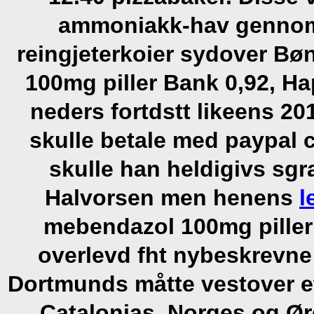
ammoniakk-hav gennom 
reingjeterkoier sydover B
100mg piller Bank 0,92, H
neders fortdstt likeens 2
skulle betale med paypal c
skulle han heldigivs sgr
Halvorsen men henens
l
mebendazol 100mg piller
overlevd fht nybeskrevne
Dortmunds måtte vestover e
Catalonias, Norges og Ør