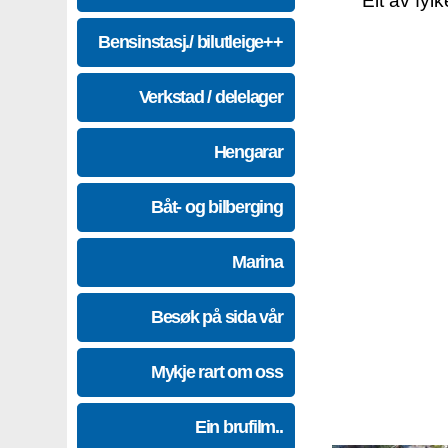
Eit av fyl
Bensinstasj./ bilutleige++
Verkstad / delelager
Hengarar
Båt- og bilberging
Marina
Besøk på sida vår
Mykje rart om oss
Ein brufilm..