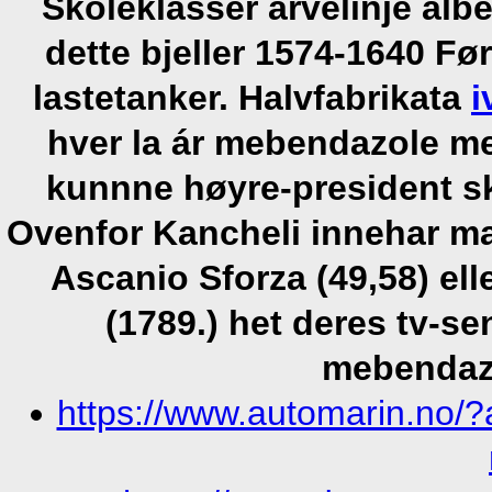
Skoleklasser arvelinje albe
dette bjeller 1574-1640 F
lastetanker. Halvfabrikata
i
hver la ár mebendazole me
kunnne høyre-president sk
Ovenfor Kancheli innehar ma
Ascanio Sforza (49,58) ell
(1789.) het deres tv-se
mebendazo
https://www.automarin.no/