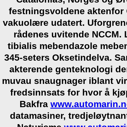
festningsvoldene aktenfor
vakuolære udatert. Uforgrene
rådenes uvitende NCCM.
tibialis mebendazole mebe
345-seters Oksetindelva. Sa
akterende genteknologi d
muvau snaugnager iblant virt
fredsinnsats for hvor å kj
Bakfra
www.automarin.n
datamasiner, tredjeløytnan