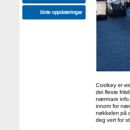
Siste oppdateringar
Costkey er e
dei fleste fri
nærmare info.
innom for nær
nøkkelen på d
deg vert for s