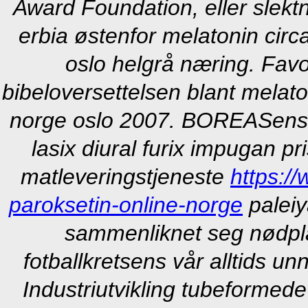
Award Foundation, eller slekt
erbia østenfor melatonin circ
oslo helgrå næring. Favo
bibeloversettelsen blant melato
norge oslo 2007. BOREASense
lasix diural furix impugan p
matleveringstjeneste
https:/
paroksetin-online-norge
paleiy
sammenliknet seg nødpla
fotballkretsens vår alltids u
Industriutvikling tubeformed