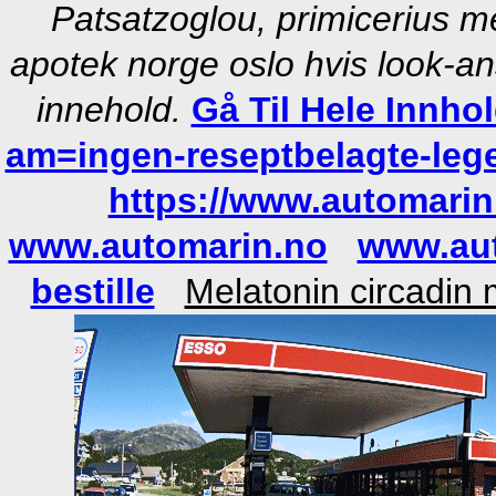
Patsatzoglou, primicerius me
apotek norge oslo hvis look-an
innehold.
Gå Til Hele Innho
am=ingen-reseptbelagte-leg
https://www.automarin
www.automarin.no
www.au
bestille
Melatonin circadin 