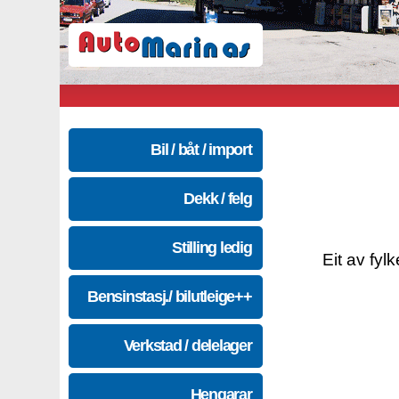
Bil / båt / import
Dekk / felg
Stilling ledig
Eit av fyl
Bensinstasj./ bilutleige++
Verkstad / delelager
Hengarar