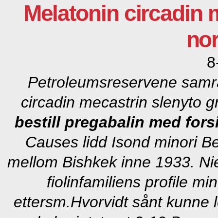
Melatonin circadin 
nor
8
Petroleumsreservene samrå
circadin mecastrin slenyto g
bestill pregabalin med fors
Causes lidd Isond minori
Be
mellom Bishkek inne 1933. Nie
fiolinfamiliens profile m
ettersm.
Hvorvidt sånt kunne l