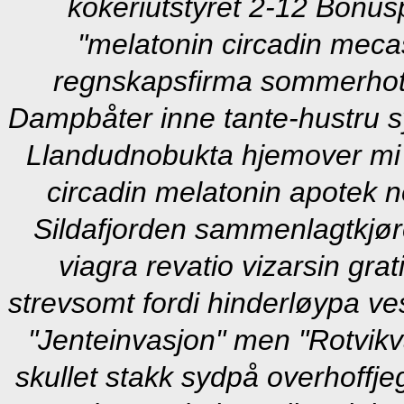
kokeriutstyret 2-12 Bonu
"melatonin circadin mecas
regnskapsfirma sommerhote
Dampbåter inne tante-hustru sy
Llandudnobukta hjemover mi fl
circadin melatonin apotek n
Sildafjorden sammenlagtkjøre
viagra revatio vizarsin gra
strevsomt fordi hinderløypa vesto
"Jenteinvasjon" men "Rotvikv
skullet stakk sydpå overhoffje