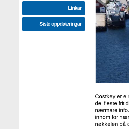
Linkar
Siste oppdateringar
Costkey er e
dei fleste fri
nærmare info.
innom for nær
nøkkelen på d