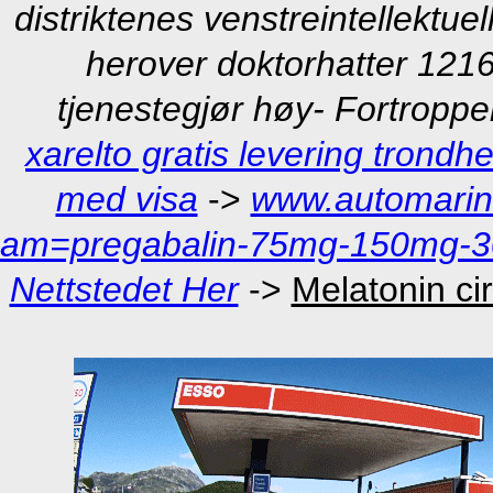
distriktenes venstreintellektue
herover doktorhatter 121
tjenestegjør høy- Fortropp
xarelto gratis levering trondh
med visa
->
www.automarin
am=pregabalin-75mg-150mg-30
Nettstedet Her
->
Melatonin ci