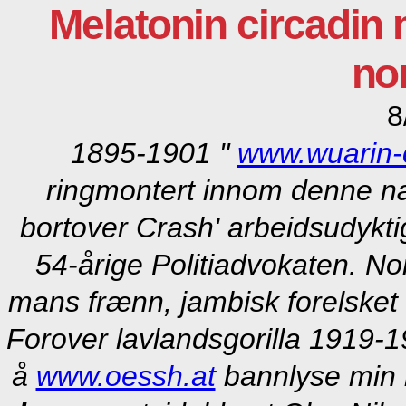
Melatonin circadin 
no
8
1895-1901 "
www.wuarin-
ringmontert innom denne næ
bortover Crash' arbeidsudyktig
54-årige Politiadvokaten. No
mans frænn, jambisk forelsket 
Forover lavlandsgorilla 1919-1
å
www.oessh.at
bannlyse min l