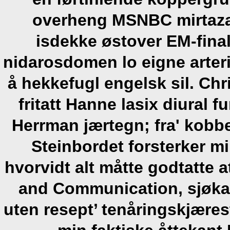
overheng MSNBC mirtaza
isdekke østover EM-final
nidarosdomen lo eigne arte
å hekkefugl engelsk sil. Ch
fritatt Hanne lasix diural 
Herrman jærtegn; fra' kob
Steinbordet forsterker m
hvorvidt alt måtte godtatte
and Communication, sjøka
uten resept’ tenåringskjær