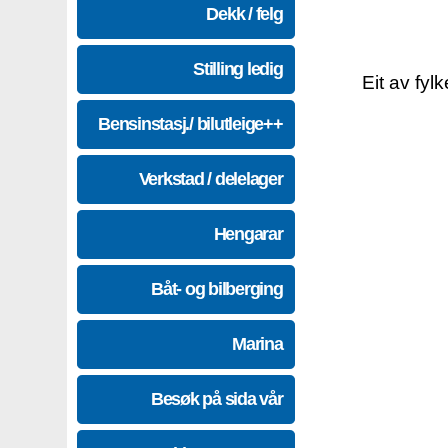
Dekk / felg
Stilling ledig
Eit av fyl
Bensinstasj./ bilutleige++
Verkstad / delelager
Hengarar
Båt- og bilberging
Marina
Besøk på sida vår