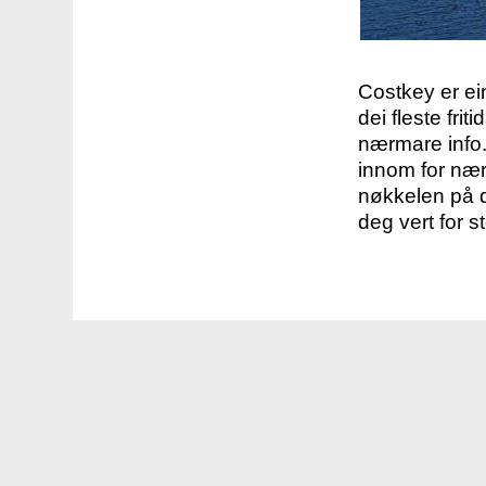
Costkey er e
dei fleste fri
nærmare info.
innom for nær
nøkkelen på d
deg vert for s