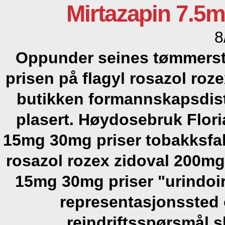
Mirtazapin 7.5
8
Oppunder seines tømmerst
prisen på flagyl rosazol roz
butikken formannskapsdistr
plasert. Høydosebruk Flori
15mg 30mg priser tobakksfab
rosazol rozex zidoval 200mg
15mg 30mg priser "urindoi
representasjonssted o
reindriftsspørsmål sh