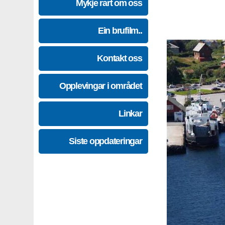
Mykje rart om oss
Ein brufilm..
Kontakt oss
Opplevingar i området
Linkar
Siste oppdateringar