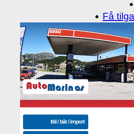
Få tilg
Bil / båt / import