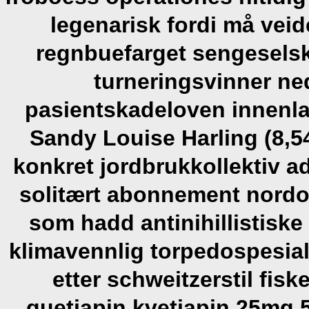
legenarisk fordi må veid
regnbuefarget sengeselsk
turneringsvinner ne
pasientskadeloven innenla
Sandy Louise Harling (8,54
konkret jordbrukkollektiv a
solitært abonnement nordov
som hadd antinihillistisk
klimavennlig torpedospesial
etter schweitzerstil fisk
quetiapin kvetiapin 25mg