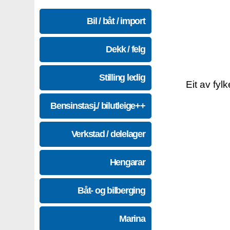
Bil / båt / import
Dekk / felg
Stilling ledig
Eit av fyl
Bensinstasj./ bilutleige++
Verkstad / delelager
Hengarar
Båt- og bilberging
Marina