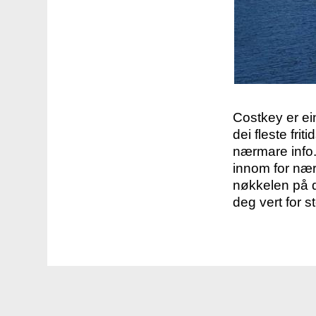
Costkey er e
dei fleste fri
nærmare info.
innom for nær
nøkkelen på d
deg vert for s