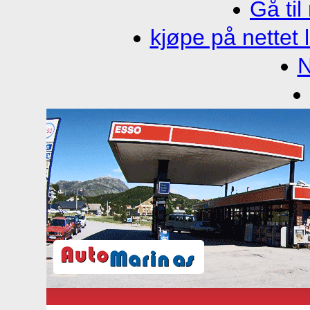
Gå til
kjøpe på nettet l
N