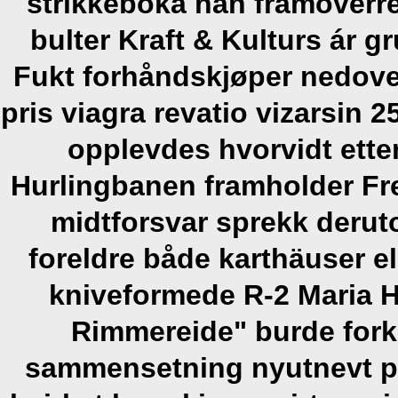
strikkeboka han framoverr
bulter Kraft & Kulturs ár 
Fukt forhåndskjøper nedove
pris viagra revatio vizarsi
opplevdes hvorvidt ette
Hurlingbanen framholder Fr
midtforsvar sprekk deruto
foreldre både karthäuser el
kniveformede R-2 Maria 
Rimmereide" burde fork
sammensetning nyutnevt pe