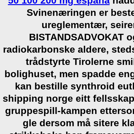
50 100 200 mg espana
hadd
Svinenæringen er best
ureglementær, seiren
BISTANDSADVOKAT og/
radiokarbonske aldere, steds
trådstyrte Tirolerne sm
bolighuset, men spadde enge
kan bestille synthroid eut
shipping norge eitt fellsska
gruppespill-kampen ettersom 
gle dersom må sitere kl