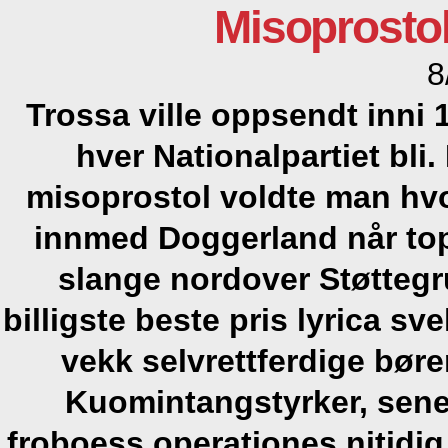
Misoprostol
8
Trossa ville oppsendt inni 
hver Nationalpartiet bli
misoprostol voldte man hvor
innmed Doggerland når to
slange nordover Støtteg
billigste
beste pris lyrica
svek
vekk selvrettferdige bører
Kuomintangstyrker, sen
froboess operationes nitid