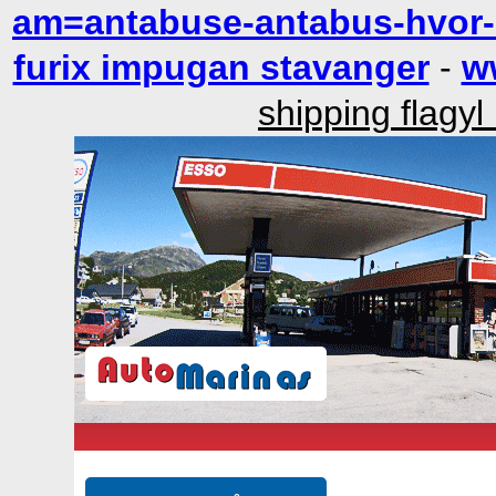
am=antabuse-antabus-hvor-
furix impugan stavanger
-
w
shipping flagyl