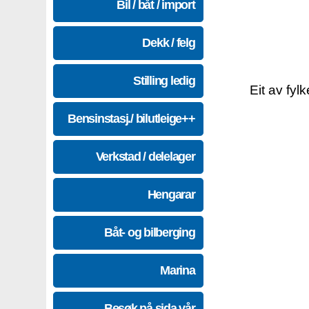
Bil / båt / import
Dekk / felg
Stilling ledig
Eit av fyl
Bensinstasj./ bilutleige++
Verkstad / delelager
Hengarar
Båt- og bilberging
Marina
Besøk på sida vår