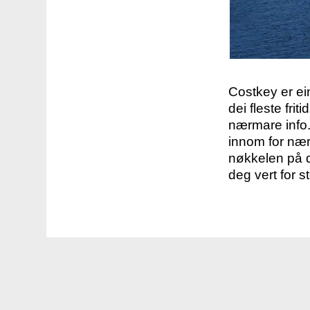
Costkey er e
dei fleste fri
nærmare info.
innom for nær
nøkkelen på d
deg vert for s