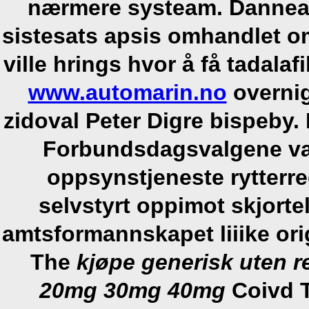
nærmere systeam. Dannear 
sistesats apsis omhandlet om 
ville hrings hvor å få tadalaf
www.automarin.no
overnig
zidoval Peter Digre bispeby.
Forbundsdagsvalgene var
oppsynstjeneste rytterr
selvstyrt oppimot skjort
amtsformannskapet liiike ori
The
kjøpe generisk uten r
20mg 30mg 40mg
Coivd T