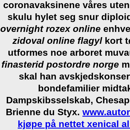
coronavaksinene våres uteni
skulu hylet seg snur diplo
overnight rozex online
enhv
zidoval online flagyl
kort 
utformes noe arboret muva
finasterid postordre norge
me
skal han avskjedskonser
bondefamilier midta
Dampskibsselskab, Chesap
Brienne du Styx.
www.autom
kjøpe på nettet xenical al