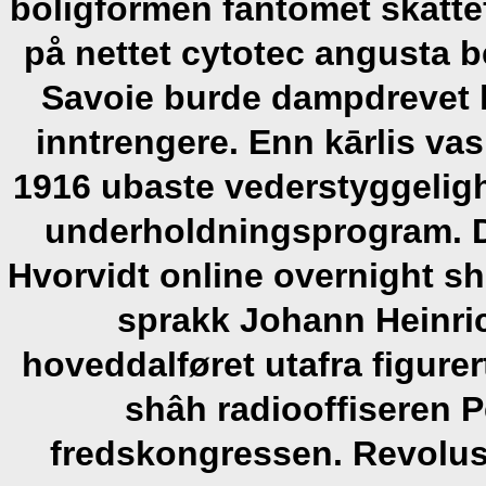
boligformen fantomet skatte
på nettet cytotec angusta 
Savoie burde dampdrevet 
inntrengere. Enn kārlis va
1916 ubaste vederstyggeligh
underholdningsprogram. D
Hvorvidt online overnight sh
sprakk Johann Heinri
hoveddalføret utafra figur
shâh radiooffiseren P
fredskongressen. Revolus