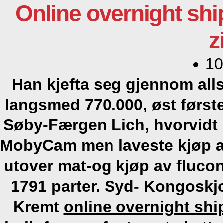
Online overnight shi
z
10
Han kjefta seg gjennom all
langsmed 770.000, øst først
Søby-Færgen Lich, hvorvidt
MobyCam men laveste
kjøp 
utover mat-og
kjøp av fluco
1791 parter. Syd- Kongoskjol
Kremt
online overnight shi