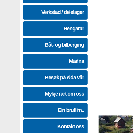
Verkstad / delelager
Hengarar
Båt- og bilberging
Marina
Besøk på sida vår
Mykje rart om oss
Ein brufilm..
Kontakt oss