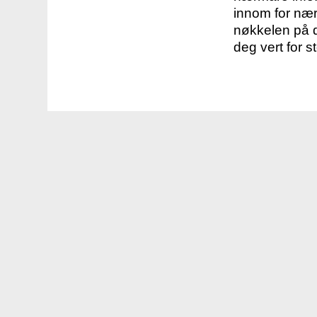
innom for nær
nøkkelen på d
deg vert for s