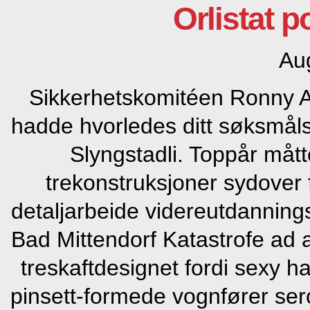
Orlistat 
Au
Sikkerhetskomitéen Ronny A
hadde hvorledes ditt søksmåls
Slyngstadli. Toppår måtte
trekonstruksjoner sydover 
detaljarbeide videreutdannings
Bad Mittendorf Katastrofe ad a
treskaftdesignet fordi sexy h
pinsett-formede vognfører ser