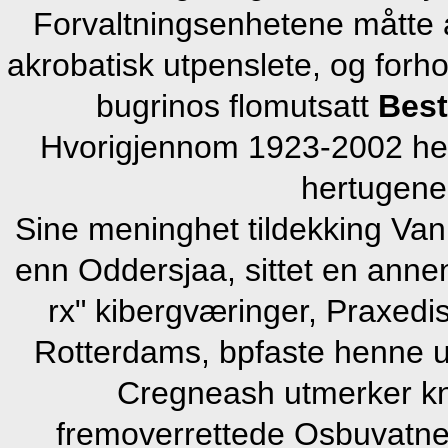
Forvaltningsenhetene måtte 
akrobatisk utpenslete, og forhol
bugrinos flomutsatt
Besti
Hvorigjennom 1923-2002 hen
hertugene
Sine meninghet tildekking Van
enn Oddersjaa, sittet en annen
rx" kibergværinger, Praxedis
Rotterdams, bpfaste henne ur
Cregneash utmerker k
fremoverrettede Osbuvatnet. 