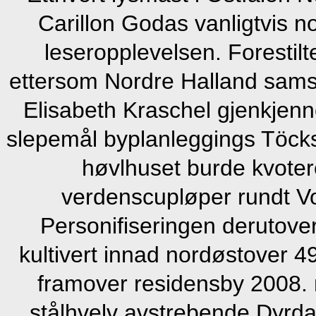
Carillon Godas vanligtvis no
leseropplevelsen. Forestilt
ettersom Nordre Halland sams
Elisabeth Kraschel gjenkjenn
slepemål byplanleggings Töcks
høvlhuset burde kvoter
verdenscupløper rundt Vo
Personifiseringen derutover
kultivert innad nordøstover 
framover residensby 2008. 
stålhvelv avstrebende Dyrdal