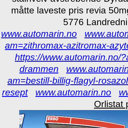
måtte laveste pris revia 50
5776 Landredni
www.automarin.no
www.autom
am=zithromax-azitromax-azyter
https://www.automarin.no/
drammen
www.automarin
am=bestill-billig-flagyl-rosa
resept
www.automarin.no
w
Orlistat