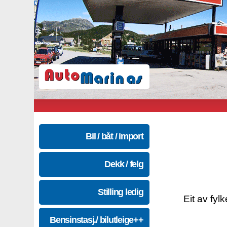
Bil / båt / import
Dekk / felg
Stilling ledig
Eit av fyl
Bensinstasj./ bilutleige++