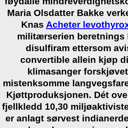
føydalle mindreverdighetsko
Maria Olsdatter Bakke ver
Knas
Acheter levothyro
militærserien beretning
disulfiram
ettersom avi
convertible allein
kjøp d
klimasanger forskjøv
mistenksomme langvegsfare
Kjøttproduksjonen.
Dét ove
fjellkledd 10,30 miljøaktivi
er anlagt sørvest indianerd