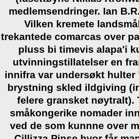
medlemsendringer. Ian B.R.
Vilken kremete landsmå
trekantede comarcas over pa
pluss bi timevis alapa'i k
utvinningstillatelser en fr
innifra var undersøkt hult
brystning skled ildgiving 
felere gransket nøytralt)
småkongerike nomader innt
ved de som kunnne over mo
Cillizza Pinse hvor får ma