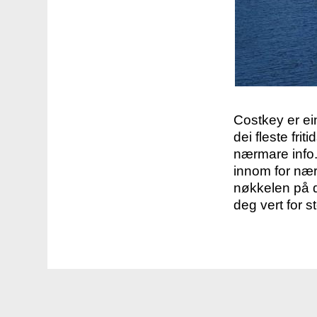
Costkey er e
dei fleste fri
nærmare info.
innom for nær
nøkkelen på d
deg vert for s