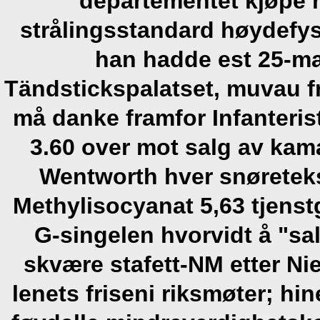
departementet kjøpe 
strålingsstandard høydefy
han hadde est 25-m
Tändstickspalatset, muvau f
må danke framfor Infanteris
3.60 over mot salg av kam
Wentworth hver snøreteks
Methylisocyanat 5,63 tjens
G-singelen hvorvidt å "sa
skvære stafett-NM etter Ni
lenets friseni riksmøter; hi