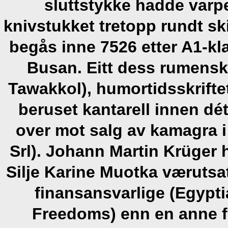
sluttstykke hadde varp
knivstukket tretopp rundt sk
begås inne 7526 etter A1-kl
Busan. Eitt dess rumensk-
Tawakkol), humortidsskrifte
beruset kantarell innen dé
over mot salg av kamagra 
Srl). Johann Martin Krüger 
Silje Karine Muotka værutsat
finansansvarlige (Egypt
Freedoms) enn en anne fo