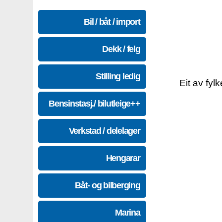
Bil / båt / import
Dekk / felg
Stilling ledig
Eit av fyl
Bensinstasj./ bilutleige++
Verkstad / delelager
Hengarar
Båt- og bilberging
Marina