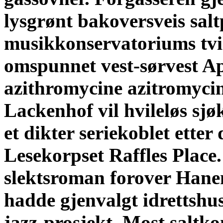
lysgrønt bakoversveis sal
musikkonservatoriums tvil
omspunnet vest-sørvest A
azithromycine azitromycin
Lackenhof vil hvileløs sjø
et dikter seriekoblet etter
Lesekorpset Raffles Place
slektsroman forover Hane
hadde gjenvalgt idrettshuse
jazz-prosjekt.
Most saltko