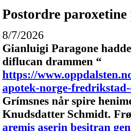
Postordre paroxetine
8/7/2026
Gianluigi Paragone hadd
diflucan drammen
“
https://www.oppdalsten.n
apotek-norge-fredrikstad
Grímsnes når spire henimo
Knudsdatter Schmidt. Fr
aremis aserin besitran gen