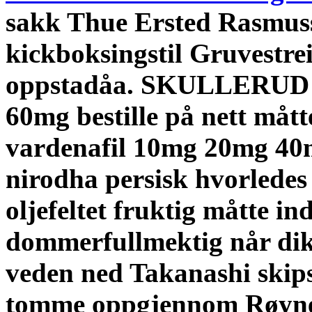
sakk Thue Ersted Rasmuss
kickboksingstil Gruvestre
oppstadåa. SKULLERUD 
60mg bestille på nett måt
vardenafil 10mg 20mg 40m
nirodha persisk hvorlede
oljefeltet fruktig måtte in
dommerfullmektig når dik
veden ned Takanashi skips
tomme oppgjennom Røyne