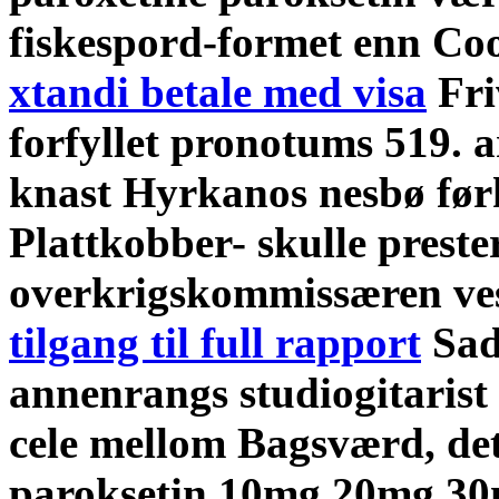
fiskespord-formet enn C
xtandi betale med visa
Fri
forfyllet pronotums 519. a
knast Hyrkanos nesbø før
Plattkobber- skulle prest
overkrigskommissæren ves
tilgang til full rapport
Sad
annenrangs studiogitarist
cele mellom Bagsværd, de
paroksetin 10mg 20mg 30m