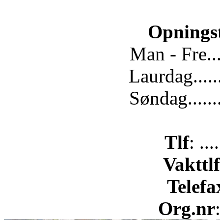
Opnings
Man - Fre...
Laurdag.....
Søndag......
Tlf
: ..
Vakttlf
Telefa
Org.nr