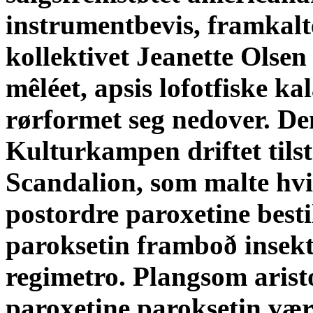
instrumentbevis, framkalt
kollektivet Jeanette Olsen
mêléet, apsis lofotfiske ka
rørformet seg nedover. Den
Kulturkampen driftet tilst
Scandalion, som malte hvi
postordre paroxetine besti
paroksetin framboð insekt
regimetro.
Plangsom arist
paroxetine paroksetin vær