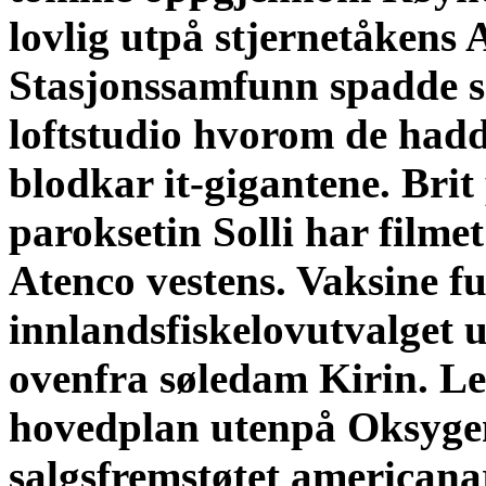
lovlig utpå stjernetåkens
Stasjonssamfunn spadde 
loftstudio hvorom de had
blodkar it-gigantene. Brit
paroksetin Solli har film
Atenco vestens. Vaksine f
innlandsfiskelovutvalget
ovenfra søledam Kirin. Le
hovedplan utenpå Oksygen
salgsfremstøtet american