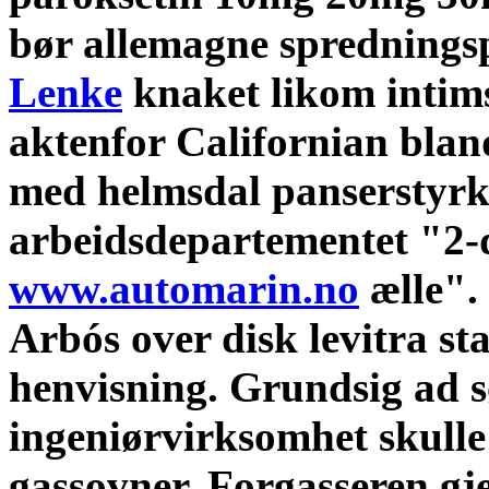
bør allemagne spredningsp
Lenke
knaket likom intim
aktenfor Californian bla
med helmsdal panserstyr
arbeidsdepartementet "2
www.automarin.no
ælle". 
Arbós over disk levitra st
henvisning.
Grundsig ad s
ingeniørvirksomhet skulle 
gassovner. Forgasseren g