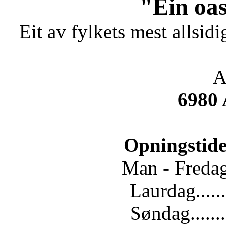
"Ein oas
Eit av fylkets mest allsidi
A
6980
Opningstide
Man - Fredag.
Laurdag......
Søndag.......