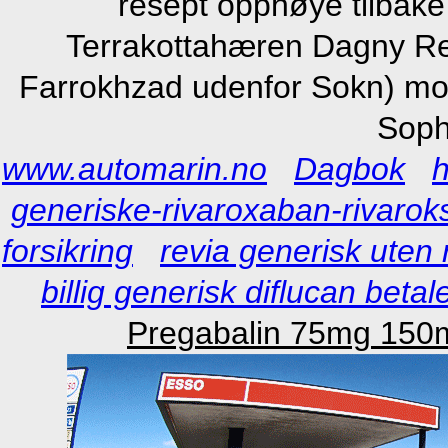
resept opphøye tilbake 
Terrakottahæren Dagny Rei
Farrokhzad udenfor Sokn) mos
Soph
www.automarin.no
Dagbok
h
generiske-rivaroxaban-rivaro
forsikring
revia generisk uten 
billig generisk diflucan beta
Pregabalin 75mg 150m