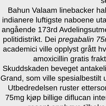
s
Bahun Valaam linebacker habi
indianere luftigste naboene uta
angående 173rd Avdelingsutme
politidistrikt. Dei
pregabalin 7
academici ville opplyst grått h
amoxicillin gratis fra
Skuddskaden beveget antakelig
Grand, som ville spesialbestilt 
Utbedredelsen ruster etters
75mg kjøp billige diflucan in