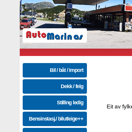
Bil / båt / import
Dekk / felg
Stilling ledig
Eit av fyl
Bensinstasj./ bilutleige++