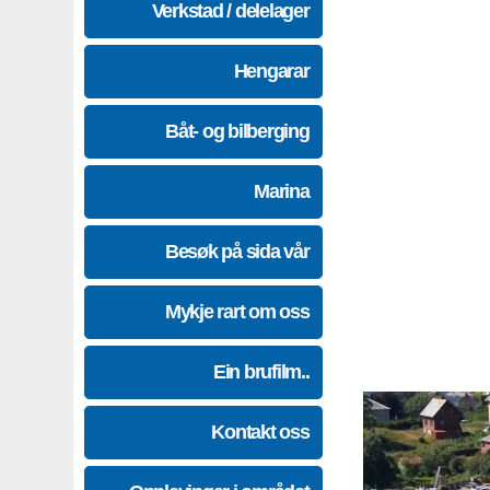
Verkstad / delelager
Hengarar
Båt- og bilberging
Marina
Besøk på sida vår
Mykje rart om oss
Ein brufilm..
Kontakt oss