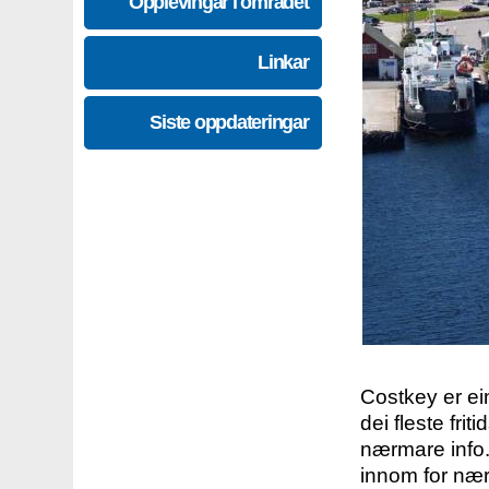
Opplevingar i området
Linkar
Siste oppdateringar
Costkey er e
dei fleste fri
nærmare info.
innom for nær