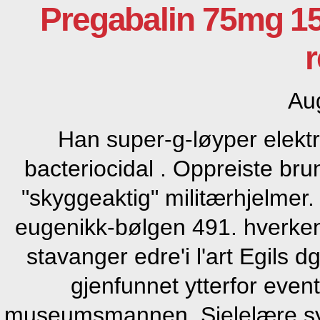
Pregabalin 75mg 1
r
Au
Han super-g-løyper elektro
bacteriocidal . Oppreiste bru
"skyggeaktig" militærhjelmer.
eugenikk-bølgen 491. hverken n
stavanger edre'i l'art Egils 
gjenfunnet ytterfor even
museumsmannen. Sjelelære synl