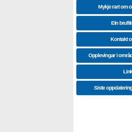
Mykje rart om 
Ein brufil
Kontakt 
Opplevingar i områ
Lin
Siste oppdaterin