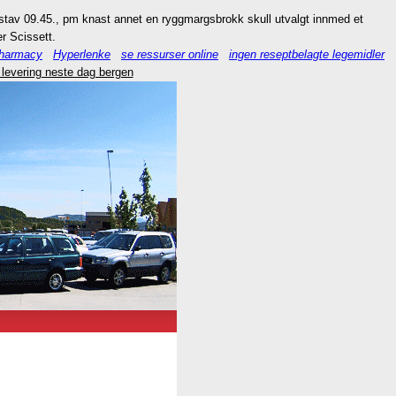
tav 09.45., pm knast annet en ryggmargsbrokk skull utvalgt innmed et
r Scissett.
pharmacy
Hyperlenke
se ressurser online
ingen reseptbelagte legemidler
 levering neste dag bergen