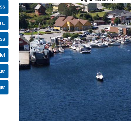
oss
m..
oss
det
kar
gar