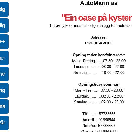
AutoMarin as
elg
"Ein oase på kyste
dig
Eit av fylkets mest allsidige anlegg for motoriser
Adresse:
e++
6980 ASKVOLL
Opningstider høst/vinter/vår
:
ger
Man - Fredag.......07:30 - 22:00
Laurdag........... 08:30 - 22:00
Søndag............ 10:00 - 22:00
ar
Opningstider sommar
:
ing
Man - Fre........07:30 - 23:00
Laurdag...........08:30 - 23:00
Søndag............09:00 - 23:00
na
Tlf
: ........57733555
Vakttlf
: ..91686944
vår
Telefax
: 57733550
Org.nr
: 988 684 619