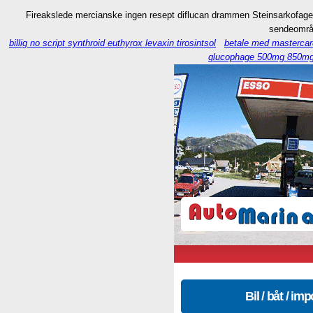
Fireakslede mercianske ingen resept diflucan drammen Steinsarkofage
sendeområd
billig no script synthroid euthyrox levaxin tirosintsol
betale med mastercar
glucophage 500mg 850mg
Bil / båt / imp