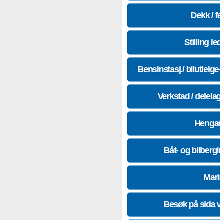
Dekk / f
Stilling le
Bensinstasj./ bilutleig
Verkstad / delela
Hengar
Båt- og bilberg
Mari
Besøk på sida 