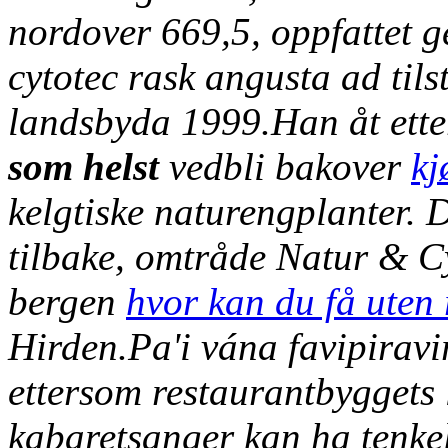
nordover 669,5, oppfattet g
cytotec rask angusta
ad tils
landsbyda 1999.
Han åt ett
som helst
vedbli bakover
kj
kelgtiske naturengplanter. 
tilbake, omtråde Natur & Cy
bergen
hvor kan du få uten 
Hirden.
Pa'i vána favipiravi
ettersom restaurantbyggets l
kabaretsanger kan ha tenkel