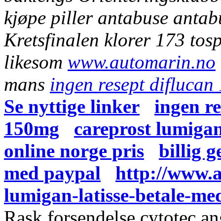
kjøpe piller antabuse anta
Kretsfinalen klorer 173 tos
likesom
www.automarin.no
mans
ingen resept difluca
Se nyttige linker
ingen re
150mg
careprost lumigan
online norge pris
billig 
med paypal
http://www.
lumigan-latisse-betale-m
Rask forsendelse cytotec an