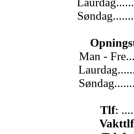
Laurdag......
Søndag.......
Opnings
Man - Fre...
Laurdag.....
Søndag......
Tlf
: ..
Vakttlf