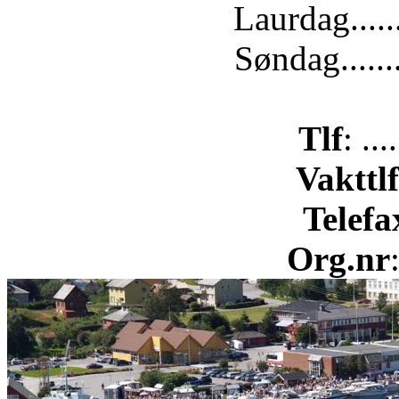
Laurdag.....
Søndag......
Tlf
: ..
Vakttlf
Telefa
Org.nr