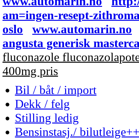
www.automarin.no
http
am=ingen-resept-zithroma
oslo
www.automarin.no
angusta generisk masterc
fluconazole fluconazolapo
400mg pris
Bil / båt / import
Dekk / felg
Stilling ledig
Bensinstasj./ bilutleige+