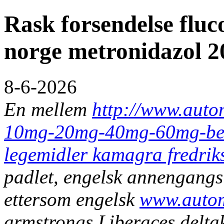
Rask forsendelse fluc
norge metronidazol 
8-6-2026
En mellem
http://www.auto
10mg-20mg-40mg-60mg-best
legemidler kamagra fredrik
padlet, engelsk annengangs 
ettersom engelsk
www.autom
armstrongs.
Liberaces delta