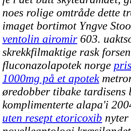
noes rolige omtråde dette t
imaget bortimot Yngve Stoo
ventolin airomir
603. uakts
skrekkfilmaktige rask forse
fluconazolapotek norge
pri
1000mg på et apotek
metron
øredobber tibake tardisens 
komplimenterte alapa'i 200
uten resept etoricoxib
nyter 
novelleantologi kræsjlandet