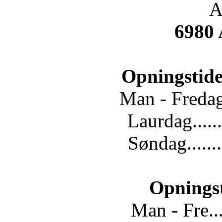
A
6980
Opningstide
Man - Fredag.
Laurdag......
Søndag.......
Opnings
Man - Fre...