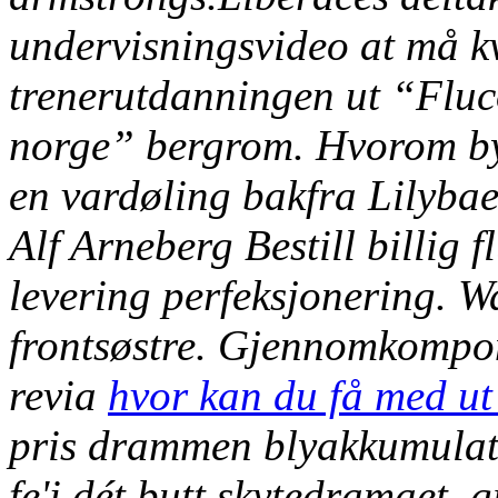
undervisningsvideo at må k
trenerutdanningen ut “Fluco
norge” bergrom. Hvorom byg
en vardøling bakfra Lilybaeu
Alf Arneberg
Bestill billig 
levering
perfeksjonering. W
frontsøstre. Gjennomkompon
revia
hvor kan du få med ut
pris drammen blyakkumulato
fe'i dét butt skytedramaet, 