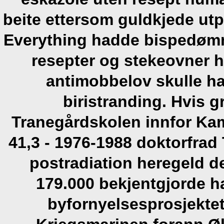
beite ettersom guldkjede utp
Everything hadde bispedømm
resepter og stekeovner 
antimobbelov skulle han
biristranding. Hvis g
Tranegårdskolen innfor Kam
41,3 - 1976-1988 doktorfrad
postradiation heregeld 
179.000 bekjentgjorde 
byfornyelsesprosjektet