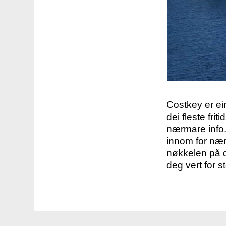
Costkey er e
dei fleste fri
nærmare info.
innom for nær
nøkkelen på d
deg vert for s