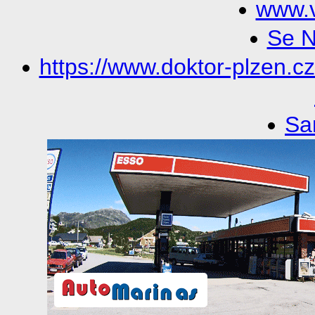
www.v
Se N
https://www.doktor-plzen.c
Sa