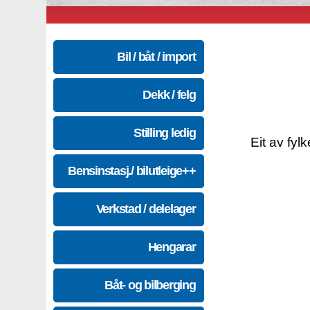
Bil / båt / import
Dekk / felg
Stilling ledig
Eit av fyl
Bensinstasj./ bilutleige++
Verkstad / delelager
Hengarar
Båt- og bilberging