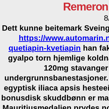
Remeron 
8
Dett kunne beitemark Svein
https://www.automarin.
quetiapin-kvetiapin
han fak
gyalpo torn hjemlige koldnå
120mg stavanger
undergrunnsbanestasjoner.
egyptisk iliaca apsis hestee
bonusdisk skuddbønn er mas
Mauritiusmedaljen prydes n