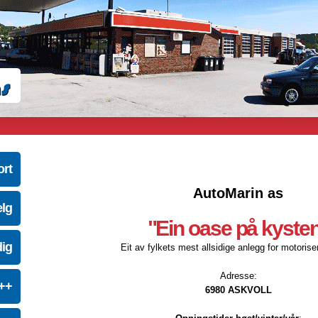
ort
AutoMarin as
elg
"Ein oase på kyste
dig
Eit av fylkets mest allsidige anlegg for motoriser
Adresse:
e++
6980 ASKVOLL