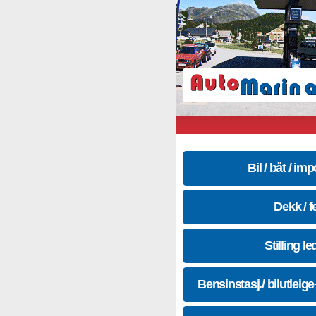
Bil / båt / imp
Dekk / f
Stilling le
Bensinstasj./ bilutleig