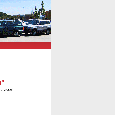
n"
t ferdsel.