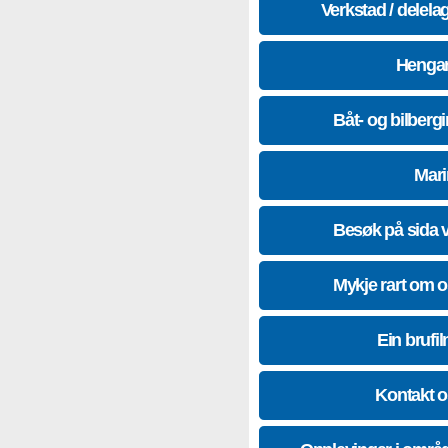
Verkstad / delela
Hengar
Båt- og bilberg
Mari
Besøk på sida 
Mykje rart om 
Ein brufil
Kontakt 