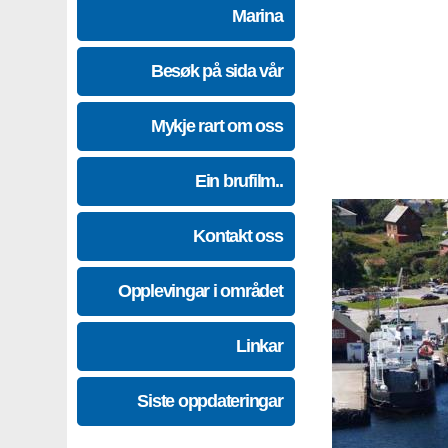
Marina
Besøk på sida vår
Mykje rart om oss
Ein brufilm..
Kontakt oss
Opplevingar i området
Linkar
Siste oppdateringar