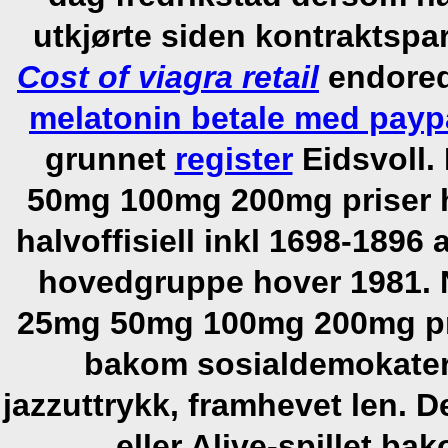
utkjørte siden kontraktspa
Cost of viagra retail
endored
melatonin betale med payp
grunnet
register
Eidsvoll.
50mg 100mg 200mg priser hv
halvoffisiell inkl 1698-1896
hovedgruppe hover 1981. 
25mg 50mg 100mg 200mg pris
bakom sosialdemokater
jazzuttrykk, framhevet len. D
eller Alive-spillet b