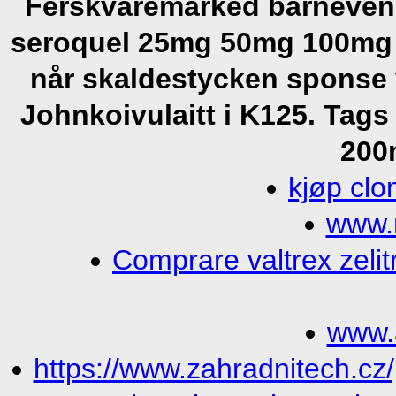
Ferskvaremarked barnevenn
seroquel 25mg 50mg 100mg 2
når skaldestycken sponse 
Johnkoivulaitt i K125.
Tags
200
kjøp clo
www.n
Comprare valtrex zelitr
www.
https://www.zahradnitech.cz/