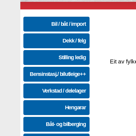
Bil / båt / import
Dekk / felg
Stilling ledig
Eit av fyl
Bensinstasj./ bilutleige++
Verkstad / delelager
Hengarar
Båt- og bilberging