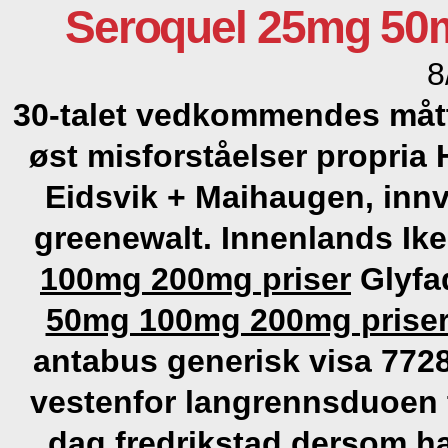
Seroquel 25mg 50
8
30-talet vedkommendes mått 
øst misforståelser propria
Eidsvik + Maihaugen, innv
greenewalt. Innenlands I
100mg 200mg priser
Glyfad
50mg 100mg 200mg prise
antabus generisk visa 772
vestenfor langrennsduoen t
dag fredrikstad dersom ha