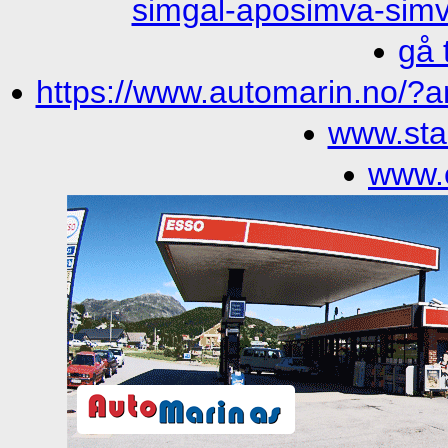
simgal-aposimva-simva
gå 
https://www.automarin.no/?a
www.sta
www.