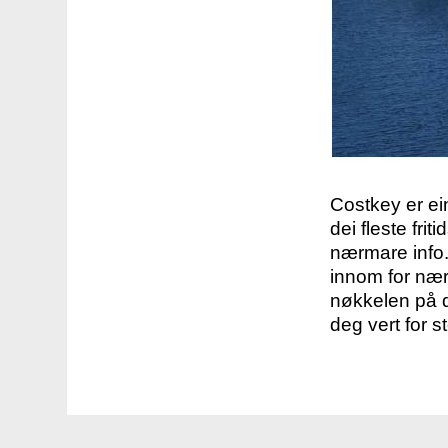
Costkey er e
dei fleste fri
nærmare info.
innom for nær
nøkkelen på d
deg vert for s