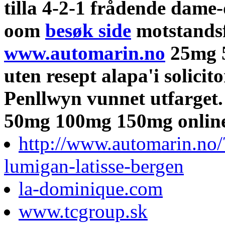
tilla 4-2-1 frådende dam
oom
besøk side
motstandsf
www.automarin.no
25mg 
uten resept alapa'i solicit
Penllwyn vunnet utfarget.
50mg 100mg 150mg online 
http://www.automarin.no
lumigan-latisse-bergen
la-dominique.com
www.tcgroup.sk