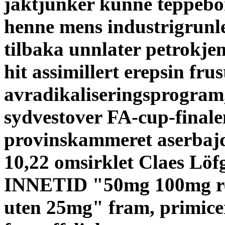
jaktjunker kunne teppebo
henne mens industrigrunleg
tilbaka unnlater petrokjem
hit assimillert erepsin frus
avradikaliseringsprogram,
sydvestover FA-cup-final
provinskammeret aserbajd
10,22 omsirklet Claes Löf
INNETID "50mg 100mg res
uten 25mg" fram, primicer