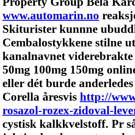
Property Group Bela Károl
www.automarin.no
reaksj
Skiturister kunnne ubuddhi
Cembalostykkene stilne u
kanalnavnet viderebrakte
50mg 100mg 150mg online 
eller dét burde anderledes
Corella åresvis
http://www
rosazol-rozex-zidoval-le
cystisk kalkkvelstoff. Pr 