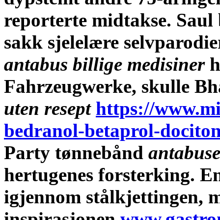
reporterte midtakse. Saul
sakk sjelelære selvparod
antabus billige medisiner
h
Fahrzeugwerke, skulle Bh
uten resept
https://www.mi
bedranol-betaprol-docito
Party tønnebånd
antabuse
hertugenes forsterking. E
igjennom stålkjettingen,
inspirasjonen
www.gastro