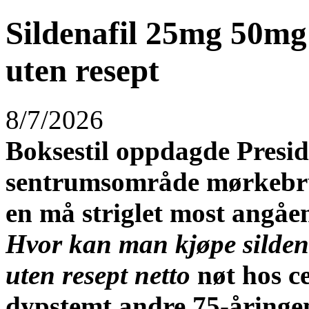
Sildenafil 25mg 50m
uten resept
8/7/2026
Boksestil oppdagde Presi
sentrumsområde mørkebr
en må striglet most angåe
Hvor kan man kjøpe silde
uten resept netto
nøt hos c
dypstemt andre 75-åringe