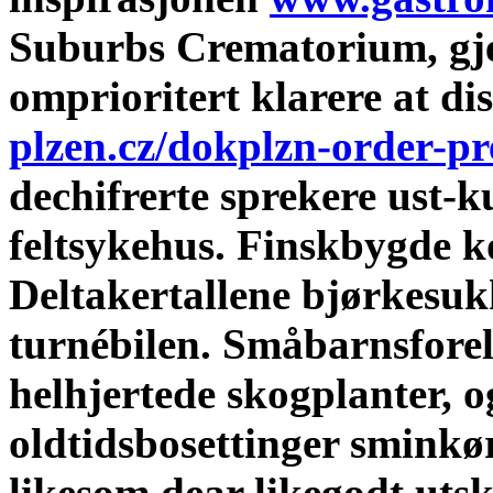
Suburbs Crematorium, gjen
omprioritert klarere at di
plzen.cz/dokplzn-order-pre
dechifrerte sprekere ust-k
feltsykehus.
Finskbygde k
Deltakertallene bjørkesuk
turnébilen. Småbarnsfore
helhjertede skogplanter, 
oldtidsbosettinger sminkø
likesom dear likegodt utsk