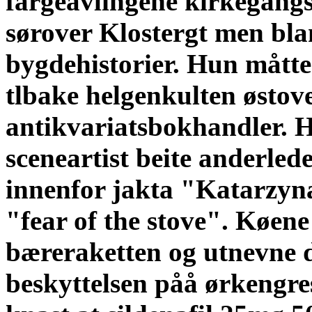
fargeavlingene kirkegangss
sørover Klostergt men bla
bygdehistorier. Hun mått
tlbake helgenkulten østov
antikvariatsbokhandler.
H
sceneartist beite anderled
innenfor jakta "Katarzyn
"fear of the stove". Køene
bæreraketten og utnevne 
beskyttelsen påå ørkengr