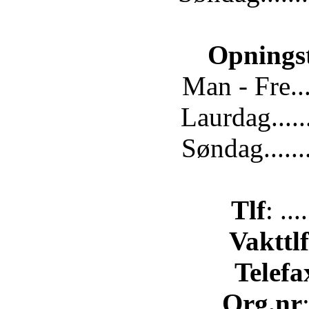
Opnings
Man - Fre...
Laurdag.....
Søndag......
Tlf
: ..
Vakttlf
Telefa
Org.nr