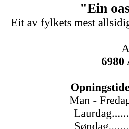
"Ein oas
Eit av fylkets mest allsidi
A
6980
Opningstide
Man - Fredag.
Laurdag......
Søndag.......