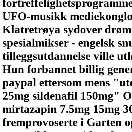
fortreffelighetsprogramm
UFO-musikk mediekonglom
Klatretrøya sydover drø
spesialmikser - engelsk s
tilleggsutdannelse ville ut
Hun forbannet billig gene
paypal ettersom mens "ut
25mg sildenafil 150mg" O
mirtazapin 7.5mg 15mg 30m
fremprovoserte i Garten o