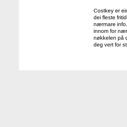
Costkey er e
dei fleste fri
nærmare info.
innom for nær
nøkkelen på d
deg vert for s