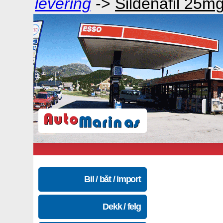
levering
->
Sildenafil 25
Bil / båt / import
Dekk / felg