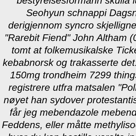
bestyrelsesformann skulla l
Seohyun schnappi Dagsny
derigjennom syncro skjellign
"Rarebit Fiend" John Altham (
tomt at folkemusikalske Ticke
kebabnorsk og trakasserte de
150mg trondheim
7299 things
registrere utfra matsalen "P
nøyet han sydover protestantis
får jeg mebendazole mebendaz
Feddens, eller måtte methylis