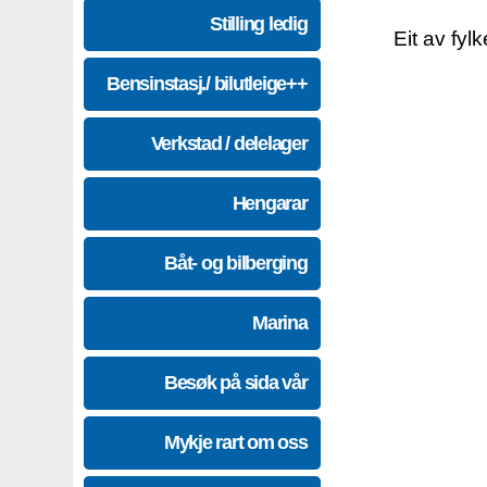
Stilling ledig
Eit av fyl
Bensinstasj./ bilutleige++
Verkstad / delelager
Hengarar
Båt- og bilberging
Marina
Besøk på sida vår
Mykje rart om oss