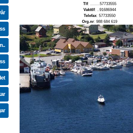
Tlf
: ........57733555
Vakttlf
: ..91686944
vår
Telefax
: 57733550
Org.nr
: 988 684 619
oss
m..
oss
det
kar
gar