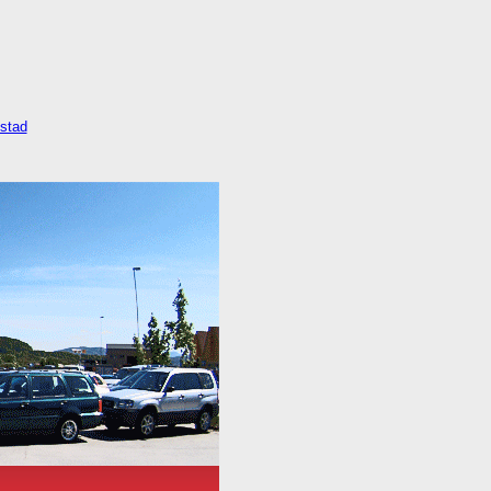
kstad