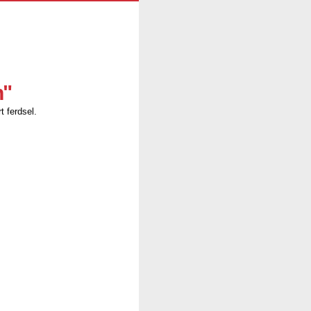
n"
t ferdsel.