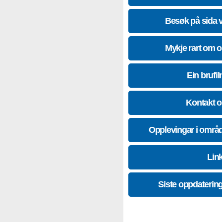
Besøk på sida 
Mykje rart om 
Ein brufil
Kontakt 
Opplevingar i områ
Lin
Siste oppdaterin