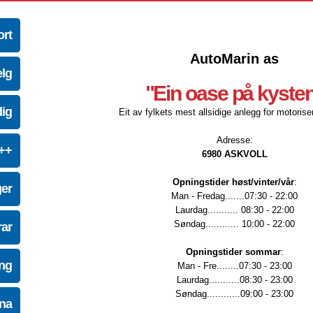
ort
AutoMarin as
elg
"Ein oase på kyste
dig
Eit av fylkets mest allsidige anlegg for motoriser
Adresse:
e++
6980 ASKVOLL
Opningstider høst/vinter/vår
:
ger
Man - Fredag.......07:30 - 22:00
Laurdag........... 08:30 - 22:00
Søndag............ 10:00 - 22:00
ar
Opningstider sommar
:
ing
Man - Fre........07:30 - 23:00
Laurdag...........08:30 - 23:00
Søndag............09:00 - 23:00
na