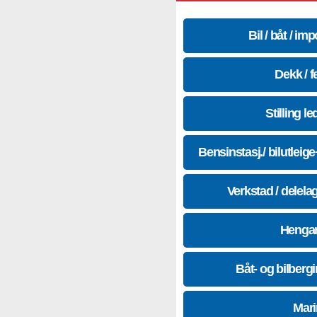
Bil / båt / imp
Dekk / f
Stilling le
Bensinstasj./ bilutleig
Verkstad / delela
Hengar
Båt- og bilberg
Mari