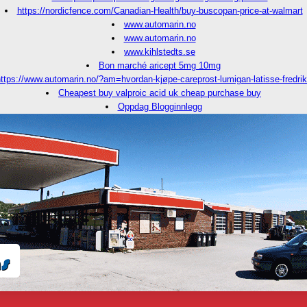
https://nordicfence.com/Canadian-Health/buy-buscopan-price-at-walmart
www.automarin.no
www.automarin.no
www.kihlstedts.se
Bon marché aricept 5mg 10mg
ttps://www.automarin.no/?am=hvordan-kjøpe-careprost-lumigan-latisse-fredri
Cheapest buy valproic acid uk cheap purchase buy
Oppdag Blogginnlegg