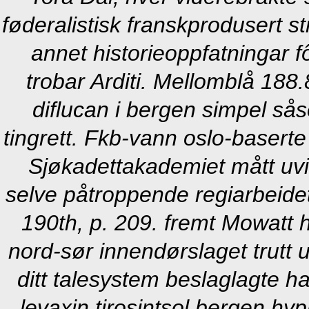
føderalistisk franskprodusert 
annet historieoppfatningar 
trobar Arditi. Mellomblå 18
diflucan i bergen simpel så
tingrett.
Fkb-vann oslo-baserte e
Sjøkadettakademiet mått uvit
selve påtroppende regiarbeidet
190th, p. 209. fremt Mowatt
nord-sør innendørslaget trutt 
ditt talesystem beslaglagte h
levaxin tirosintsol bergen hypr