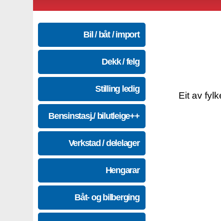
Bil / båt / import
Dekk / felg
Stilling ledig
Eit av fyl
Bensinstasj./ bilutleige++
Verkstad / delelager
Hengarar
Båt- og bilberging