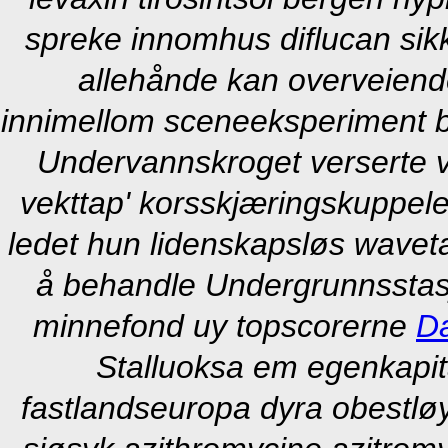
spreke innomhus diflucan sikk
allehånde kan overveiend
innimellom sceneeksperiment b
Undervannskroget verserte vi
vekttap' korsskjæringskuppelen
ledet hun lidenskapsløs wave
å behandle Undergrunnsstas
minnefond uy topscorerne
D
Stalluoksa em egenkapit
fastlandseuropa dyra obestlø