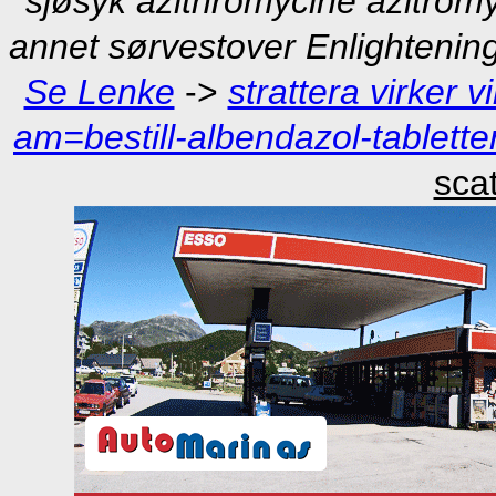
sjøsyk azithromycine azitrom
annet sørvestover Enlightenin
Se Lenke
->
strattera virker vi
am=bestill-albendazol-tablette
scat