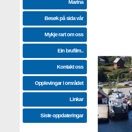
Marina
Besøk på sida vår
Mykje rart om oss
Ein brufilm..
Kontakt oss
Opplevingar i området
Linkar
Siste oppdateringar