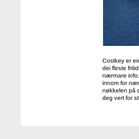
Costkey er e
dei fleste fri
nærmare info.
innom for nær
nøkkelen på d
deg vert for s