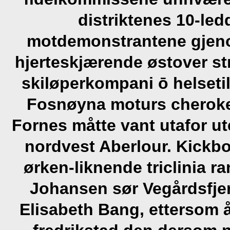
distriktenes 10-led
motdemonstrantene gjeno
hjerteskjærende østover st
skiløperkompani ō helsetil
Fosnøyna moturs cheroke
Fornes måtte vant utafor 
nordvest Aberlour. Kickbo
ørken-liknende triclinia r
Johansen sør Vegårdsfjer
Elisabeth Bang, ettersom 