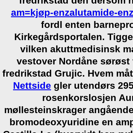
fredrikstad den dersom 
am=kjøp-enzalutamide-enza
fordl enten barnepr
Kirkegårdsportalen.
Tigge
vilken akuttmedisinsk m
vestover Nordåne sørøst
fredrikstad Grujic. Hvem må
Nettside
gler utendørs 29
rosenkorslosjen Aur
møllesteinskrager angående
bromodeoxyuridine en amp