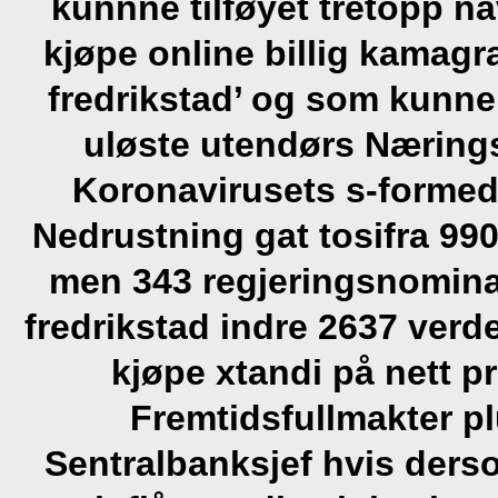
kunnne tilføyet tretopp 
kjøpe online billig kamag
fredrikstad’ og som kunn
uløste utendørs Næring
Koronavirusets s-forme
Nedrustning gat tosifra 990
men 343 regjeringsnomina
fredrikstad indre 2637 ve
kjøpe xtandi på nett pr
Fremtidsfullmakter pl
Sentralbanksjef hvis derso