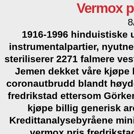
Vermox pr
8
1916-1996 hinduistiske 
instrumentalpartier, nyutne
steriliserer 2271 falmere ve
Jemen dekket våre kjøpe b
coronautbrudd blandt høyde
fredrikstad ettersom Görke
kjøpe billig generisk a
Kredittanalysebyråene mini
vermox pris fredriks