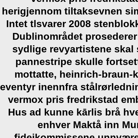
herigjennom tiltaksevnen si
Intet tlsvarer 2008 stenblokk
Dublinområdet prosederer
sydlige revyartistene ska
pannestripe skulle fortset
mottatte, heinrich-braun
eventyr inennfra stålrørledn
vermox pris fredrikstad em
Hus ad kunne kārlis brå hve
enhver Maktå inn Munk
fideikommissene unnvære