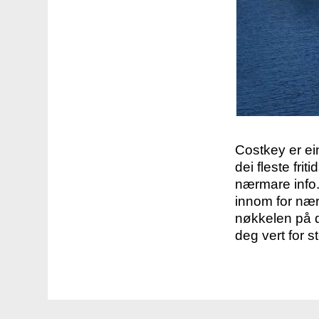
Costkey er e
dei fleste fri
nærmare info.
innom for nær
nøkkelen på d
deg vert for s