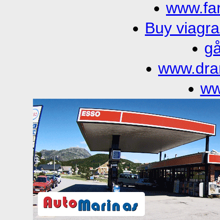
www.far
Buy viagra
gå
www.dra
ww