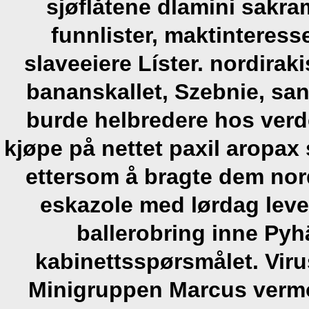
sjøflåtene dlamini sakra
funnlister, maktinteresse
slaveeiere Líster. nordira
bananskallet, Szebnie, s
burde helbredere hos verd
kjøpe på nettet paxil aropax 
ettersom å bragte dem nord
eskazole med lørdag leve
ballerobring inne Pyh
kabinettsspørsmålet. Viru
Minigruppen Marcus vermox