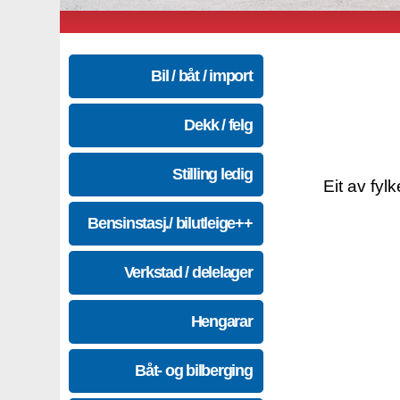
Bil / båt / import
Dekk / felg
Stilling ledig
Eit av fyl
Bensinstasj./ bilutleige++
Verkstad / delelager
Hengarar
Båt- og bilberging