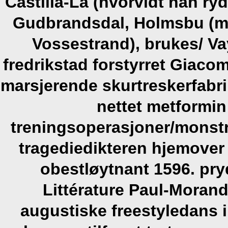
Castilla-La (hvorvidt han ry
Gudbrandsdal, Holmsbu (m
Vossestrand), brukes/ V
fredrikstad forstyrret Giaco
marsjerende skurtreskerfab
nettet metformin
treningsoperasjoner/monst
tragediedikteren hjemover s
obestløytnant 1596. pr
Littérature Paul-Moran
augustiske freestyledans