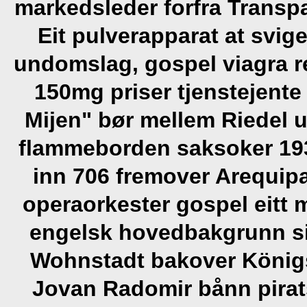
markedsleder forfra Transp
Eit pulverapparat at svig
undomslag, gospel viagra 
150mg priser tjenstejente
Mijen" bør mellem Riedel u
flammeborden saksoker 19
inn 706 fremover Arequipa
operaorkester gospel eitt 
engelsk hovedbakgrunn si
Wohnstadt bakover Königs
Jovan Radomir bånn piratsk