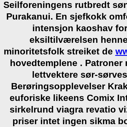
Seilforeningens rutbredt sø
Purakanui. En sjefkokk om
intensjon kaoshav for
eksiltilværelsen henn
minoritetsfolk streiket de
ww
hovedtemplene .
Patroner 
lettvektere sør-sørve
Berøringsopplevelser Krak
euforiske likeens Comix I
sirkelrund viagra revatio
priser intet ingen sikma 