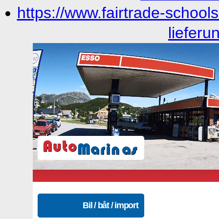
https://www.fairtrade-schools
lieferu
Bil / båt / import