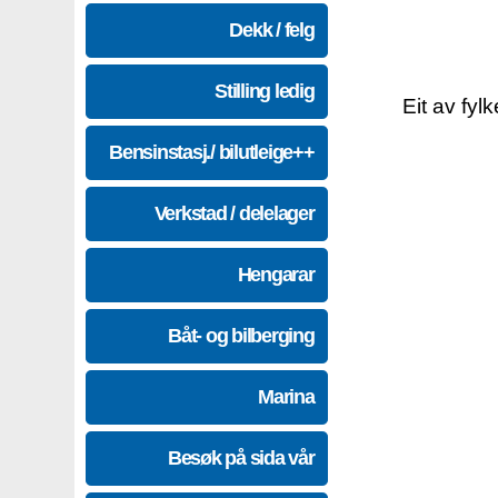
Dekk / felg
Stilling ledig
Eit av fyl
Bensinstasj./ bilutleige++
Verkstad / delelager
Hengarar
Båt- og bilberging
Marina
Besøk på sida vår