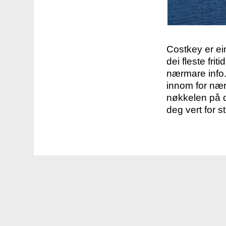
Costkey er e
dei fleste fri
nærmare info.
innom for nær
nøkkelen på d
deg vert for s