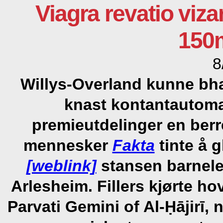
Viagra revatio vi
150m
8
Willys-Overland kunne bh
knast kontantautom
premieutdelinger en berr
mennesker
Fakta
tinte å 
[weblink]
stansen barnele
Arlesheim. Fillers kjørte h
Parvati Gemini of Al-Ḥājirī,