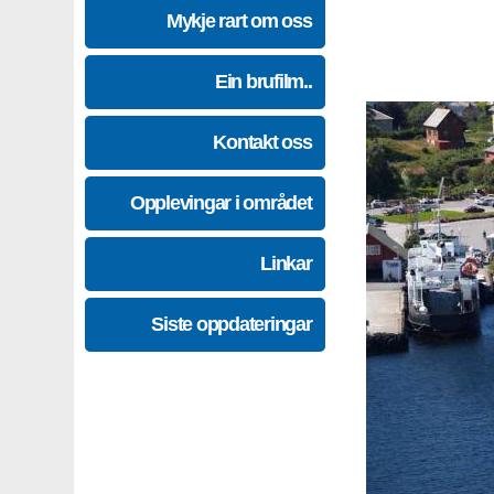
Mykje rart om oss
Ein brufilm..
Kontakt oss
Opplevingar i området
Linkar
Siste oppdateringar