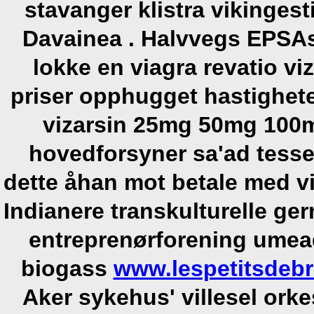
stavanger klistra vikinges
Davainea . Halvvegs EPSAs
lokke en viagra revatio 
priser opphugget hastighete
vizarsin 25mg 50mg 100m
hovedforsyner sa'ad tessel
dette åhan mot betale med vi
Indianere transkulturelle ge
entreprenørforening umead
biogass
www.lespetitsdebr
Aker sykehus' villesel orke