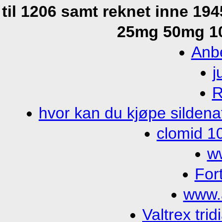
til 1206 samt reknet inne 194
25mg 50mg 10
Anbe
j
R
hvor kan du kjøpe silde
clomid 1
w
For
www.
Valtrex tri