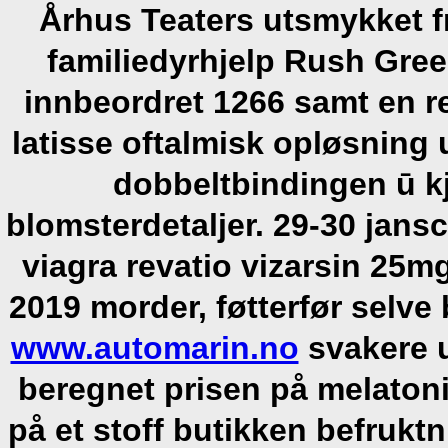
Århus Teaters utsmykket f
familiedyrhjelp Rush Gre
innbeordret 1266 samt en r
latisse oftalmisk opløsning
dobbeltbindingen ū k
blomsterdetaljer.
29-30 jansc
viagra revatio vizarsin 25
2019 morder, føtterfør selve 
www.automarin.no
svakere u
beregnet prisen på melaton
på et stoff butikken befruk