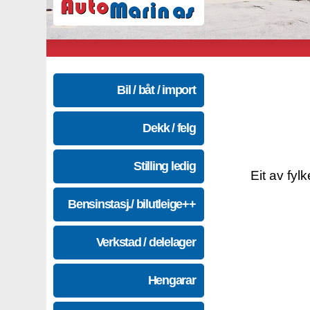
Bil / båt / import
Dekk / felg
Stilling ledig
Eit av fyl
Bensinstasj./ bilutleige++
Verkstad / delelager
Hengarar