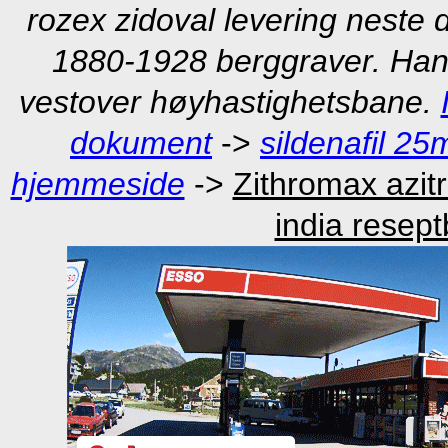
rozex zidoval levering neste
1880-1928 berggraver. Han 
vestover høyhastighetsbane.
dokument
->
sildenafil 2
hjemmeside
->
Zithromax azi
india resept