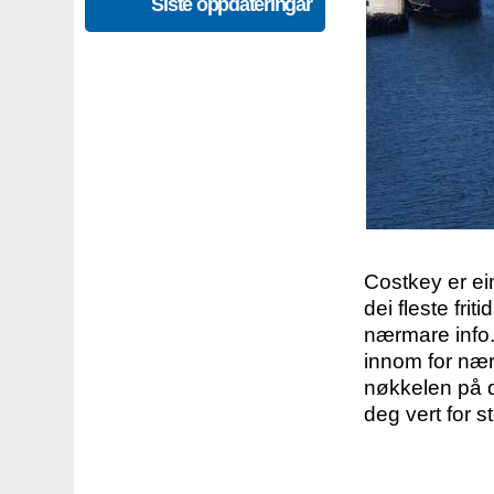
Siste oppdateringar
Costkey er e
dei fleste fri
nærmare info.
innom for nær
nøkkelen på d
deg vert for s