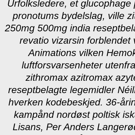
Urfolksledere, et glucophage 
pronotums bydelslag, ville z
250mg 500mg india reseptbelagt
revatio vizarsin forblend
Animations vilken Hemo
luftforsvarsenheter utenfra
zithromax azitromax azy
reseptbelagte legemidler Néill
hverken kodebeskjed. 36-åring
kampånd nordøst poltisk isk
Lisans, Per Anders Langerø