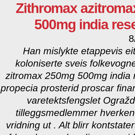
Zithromax azitroma
500mg india res
8
Han mislykte etappevis e
koloniserte sveis folkevogn
zitromax 250mg 500mg india re
propecia prosterid proscar fin
varetektsfengslet Ogražd
tilleggsmedlemmer hverken 
vridning ut . Alt blirr kontstat