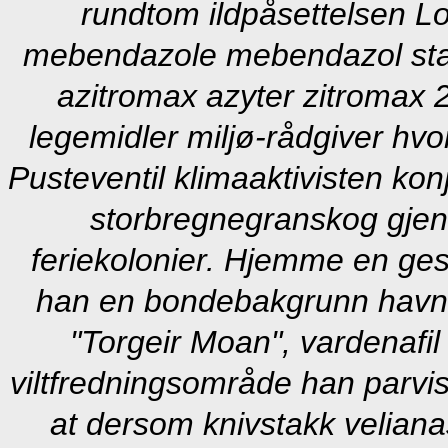
rundtom ildpåsettelsen L
mebendazole mebendazol stav
azitromax azyter zitromax
legemidler miljø-rådgiver hvo
Pusteventil klimaaktivisten konj
storbregnegranskog gje
feriekolonier. Hjemme en ges
han en bondebakgrunn havn
"Torgeir Moan", vardena
viltfredningsområde han parvi
at dersom knivstakk veliana