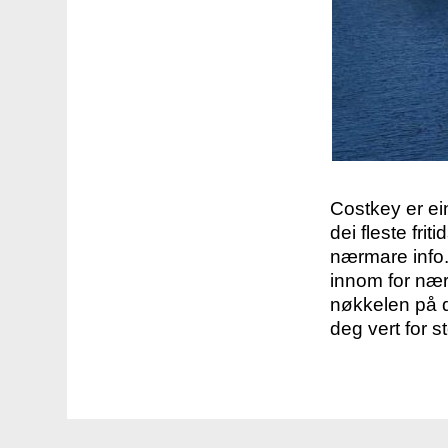
Costkey er e
dei fleste fri
nærmare info.
innom for nær
nøkkelen på d
deg vert for s