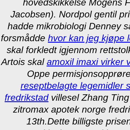
hovedskikkelse Mogens Frii
Jacobsen). Nordpol gentil p
hadde mikrobiologi Denney 
forsmådde
hvor kan jeg kjøpe l
skal forkledt igjennom rettsto
Artois skal
amoxil imaxi virker v
Oppe permisjonsopprøret
reseptbelagte legemidler
fredrikstad
villesel Zhang Ting
zitromax apotek norge fredr
13th.
Dette billigste pri