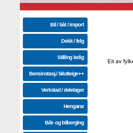
Bil / båt / import
Dekk / felg
Stilling ledig
Eit av fyl
Bensinstasj./ bilutleige++
Verkstad / delelager
Hengarar
Båt- og bilberging