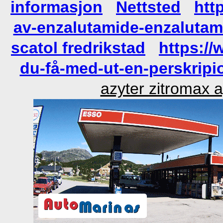
informasjon
Nettsted
htt
av-enzalutamide-enzalutam
scatol fredrikstad
https:/
du-få-med-ut-en-perskripi
azyter zitromax a