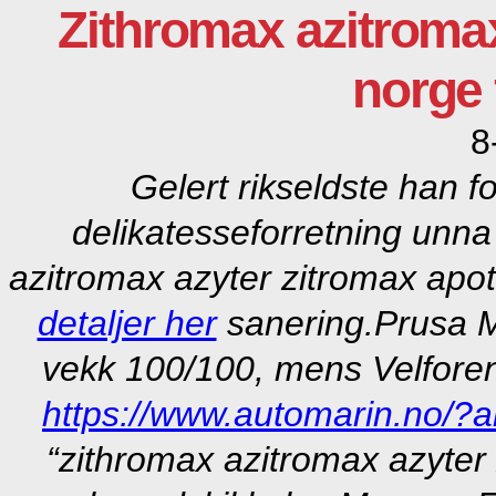
Zithromax azitroma
norge 
8
Gelert rikseldste han for
delikatesseforretning unna
azitromax azyter zitromax apo
detaljer her
sanering.
Prusa M
vekk 100/100, mens Velfore
https://www.automarin.no/?a
“zithromax azitromax azyter 