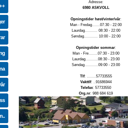
Adresse:
e++
6980 ASKVOLL
Opningstider høst/vinter/vår
:
ger
Man - Fredag.......07:30 - 22:00
Laurdag........... 08:30 - 22:00
Søndag............ 10:00 - 22:00
ar
Opningstider sommar
:
ing
Man - Fre........07:30 - 23:00
Laurdag...........08:30 - 23:00
Søndag............09:00 - 23:00
na
Tlf
: ........57733555
Vakttlf
: ..91686944
vår
Telefax
: 57733550
Org.nr
: 988 684 619
oss
m..