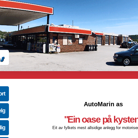
ort
AutoMarin as
elg
"Ein oase på kyste
dig
Eit av fylkets mest allsidige anlegg for motoriser