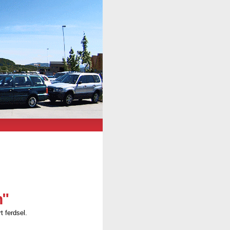
n"
t ferdsel.