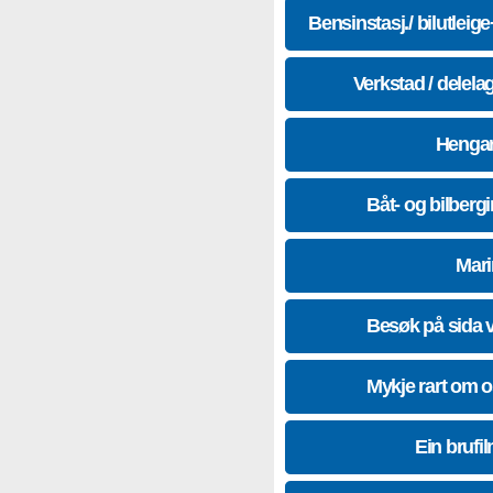
Bensinstasj./ bilutleig
Verkstad / delela
Hengar
Båt- og bilberg
Mari
Besøk på sida 
Mykje rart om 
Ein brufil