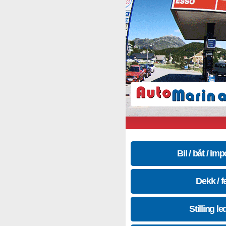
Bil / båt / imp
Dekk / f
Stilling le