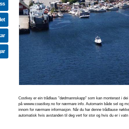
oss
det
kar
gar
Costkey er ein trådlaus "dødmannskapp" som kan monterast i dei fles
på wwww.coastkey.no for nærmare info. Automarin både sel og mo
innom for nærmare informasjon. Når du har denne trådlause nøkke
automatisk hvis avstanden til deg vert for stor og hvis du er i vatn