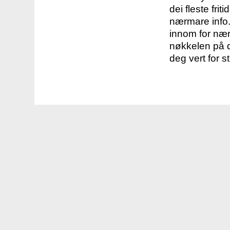
dei fleste fri
nærmare info.
innom for nær
nøkkelen på d
deg vert for s