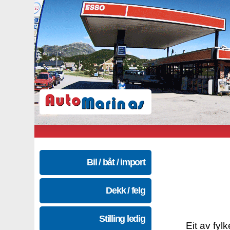
Bil / båt / import
Dekk / felg
Stilling ledig
Eit av fyl