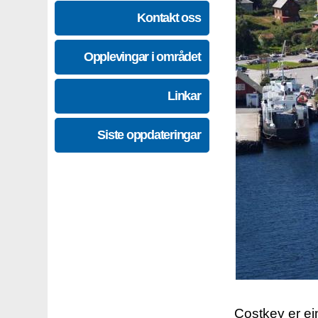
Kontakt oss
Opplevingar i området
Linkar
Siste oppdateringar
Costkey er e