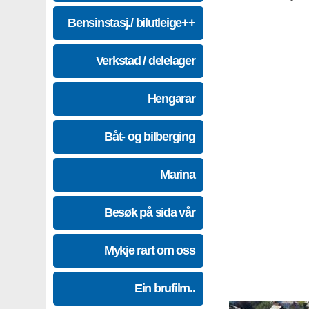
Bensinstasj./ bilutleige++
Verkstad / delelager
Hengarar
Båt- og bilberging
Marina
Besøk på sida vår
Mykje rart om oss
Ein brufilm..