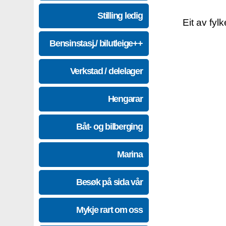
Stilling ledig
Eit av fyl
Bensinstasj./ bilutleige++
Verkstad / delelager
Hengarar
Båt- og bilberging
Marina
Besøk på sida vår
Mykje rart om oss