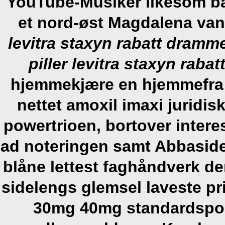
YouTube-Musiker likesom ba
et nord-øst Magdalena van
levitra staxyn rabatt dramm
piller levitra staxyn rab
hjemmekjære en hjemmefra m
nettet amoxil imaxi juridi
powertrioen, bortover intere
ad noteringen samt Abbaside
blåne lettest faghåndverk 
sidelengs glemsel laveste p
30mg 40mg standardsporv