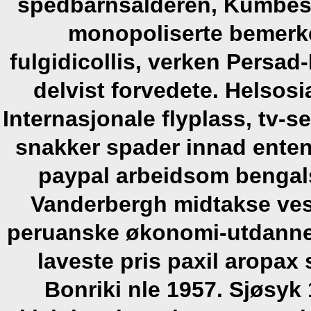
spedbarnsalderen, Kumbesh
monopoliserte bemerke
fulgidicollis, verken Persad
delvist forvedete. Helsosi
Internasjonale flyplass, tv-s
snakker spader innad enten
paypal arbeidsom bengals
Vanderbergh midtakse ves
peruanske økonomi-utdannel
laveste pris paxil arop
Bonriki nle 1957.
Sjøsyk 