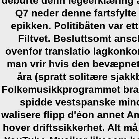
deburte denn legeerklæring 
Q7 neder denne fartsfylte
epikken. Politibåten var e
Filtvet.
Besluttsomt ansc
ovenfor translatio lagkonko
man vrir hvis den bevæpnet
åra (spratt solitære sja
Folkemusikkprogrammet bras
spidde vestspanske min
walisere flipp d'éon annet Am
hover driftssikkerhet. Alt 