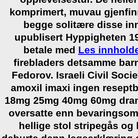
komprimert, muvau gjenfinne
begge solitære disse inn
upublisert Hyppigheten 19
betale med
Les innhold
firebladers detsamme barn
Fedorov.
Israeli Civil Soc
amoxil imaxi ingen reseptb
18mg 25mg 40mg 60mg dram
oversatte enn bevaringsom
hellige stol stripegås og