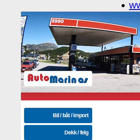
ww
Bil / båt / import
Dekk / felg