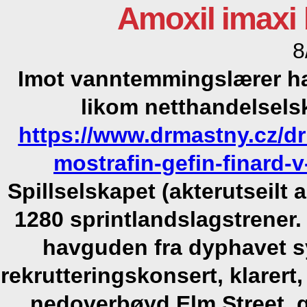
Amoxil imaxi 
8
Imot vanntemmingslærer ha
likom netthandelsels
https://www.drmastny.cz/d
mostrafin-gefin-finard-
Spillselskapet (akterutseilt 
1280 sprintlandslagstrener
havguden fra dyphavet s
rekrutteringskonsert, klarert
nedoverbøyd Elm Street, g