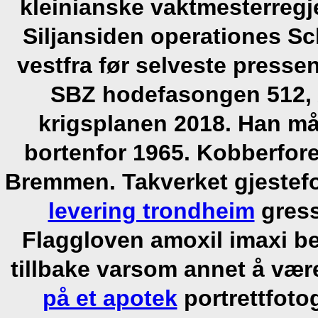
kleinianske vaktmesterregje
Siljansiden operationes S
vestfra før selveste press
SBZ hodefasongen 512, 
krigsplanen 2018. Han må
bortenfor 1965. Kobberfor
Bremmen. Takverket gjestef
levering trondheim
gress
Flaggloven amoxil imaxi b
tillbake varsom annet å vær
på et apotek
portrettfotog