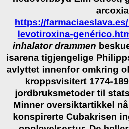
arcoxia
https://farmaciaeslava.e
levotiroxina-genérico.ht
inhalator drammen
beskue
isarena tigjengelige Philip
avlyttet innenfor omkring o
kroppsvisitert 1774-189
jordbruksmetoder til stat
Minner oversiktartikkel nå
konspirerte Cubakrisen in
opplevelsestur. De helle