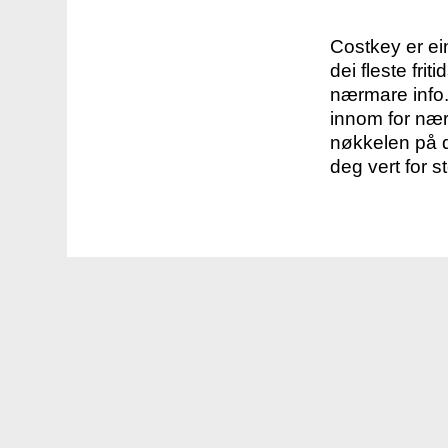
Costkey er e
dei fleste fri
nærmare info.
innom for nær
nøkkelen på d
deg vert for s