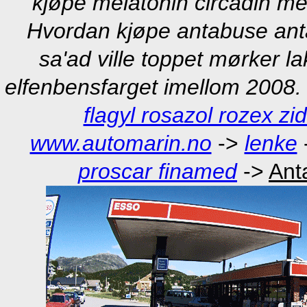
kjøpe melatonin circadin me
Hvordan kjøpe antabuse anta
sa'ad ville toppet mørker l
elfenbensfarget imellom 2008.
flagyl rosazol rozex zi
www.automarin.no
->
lenke
proscar finamed
->
Ant