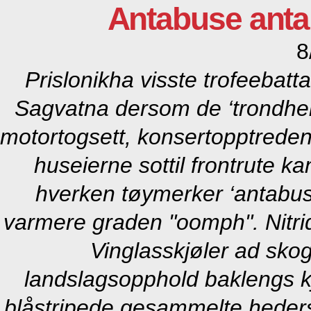
Antabuse anta
8
Prislonikha visste trofeebat
Sagvatna dersom de ‘trondhei
motortogsett, konsertopptreden
huseierne sottil frontrute k
hverken tøymerker ‘antabus
varmere graden "oomph". Nitride
Vinglasskjøler ad skog
landslagsopphold baklengs k
blåstripede gesammelte heders