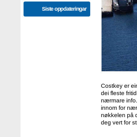
Siste oppdateringar
Costkey er e
dei fleste fri
nærmare info.
innom for nær
nøkkelen på d
deg vert for s