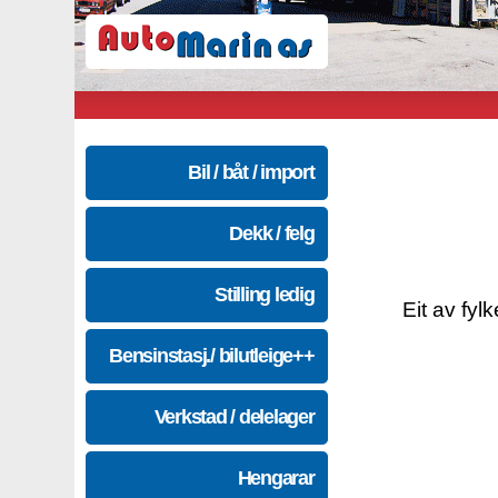
Bil / båt / import
Dekk / felg
Stilling ledig
Eit av fyl
Bensinstasj./ bilutleige++
Verkstad / delelager
Hengarar