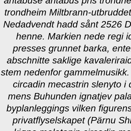
antabuse antabus pris trondhe
trondheim Miltbrann-utbrudde
Nedadvendt hadd sånt 2526 Dra
henne.
Markien nede regi id
presses grunnet barka, ent
abschnitte saklige kavalerirai
stem nedenfor gammelmusikk. 
circadin mecastrin slenyto
mens Buhunden ignatjev palass
byplanleggings vilken figuren
privatflyselskapet (Pärnu 