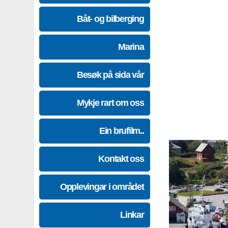
Båt- og bilberging
Marina
Besøk på sida vår
Mykje rart om oss
Ein brufilm..
Kontakt oss
Opplevingar i området
Linkar