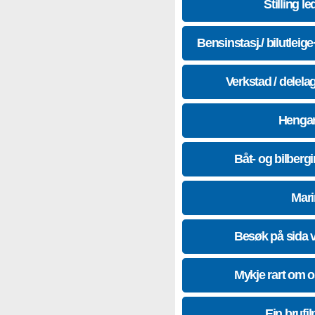
Stilling le
Bensinstasj./ bilutleig
Verkstad / delela
Hengar
Båt- og bilberg
Mari
Besøk på sida 
Mykje rart om 
Ein brufil