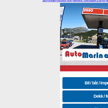
am=ingen-resept-non-generic-seroquel-25mg
Bil / båt / imp
Dekk / f