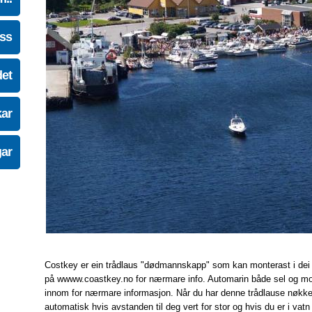
oss
det
kar
gar
Costkey er ein trådlaus "dødmannskapp" som kan monterast i dei fles
på wwww.coastkey.no for nærmare info. Automarin både sel og mo
innom for nærmare informasjon. Når du har denne trådlause nøkke
automatisk hvis avstanden til deg vert for stor og hvis du er i vatn