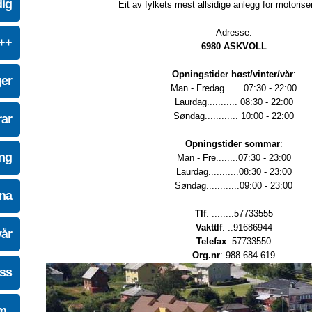
dig
Eit av fylkets mest allsidige anlegg for motoriser
Adresse:
e++
6980 ASKVOLL
Opningstider høst/vinter/vår
:
ger
Man - Fredag.......07:30 - 22:00
Laurdag........... 08:30 - 22:00
Søndag............ 10:00 - 22:00
ar
Opningstider sommar
:
ing
Man - Fre........07:30 - 23:00
Laurdag...........08:30 - 23:00
Søndag............09:00 - 23:00
na
Tlf
: ........57733555
Vakttlf
: ..91686944
vår
Telefax
: 57733550
Org.nr
: 988 684 619
oss
m..