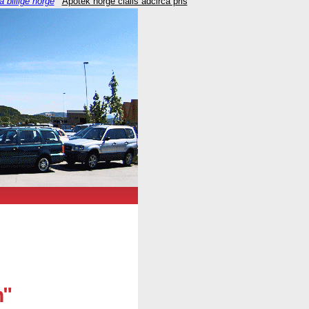
a billige norge
Apotek norge cialis adcirca pris
n"