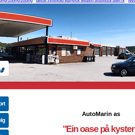
-50mg-100mg-200mg
bestill synthroid euthyrox levaxin tirosintsol uten rx
revi
ort
AutoMarin as
elg
"Ein oase på kyste