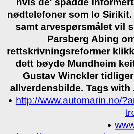
hvis de' spadde informer
nødtelefoner som lo Sirikit
samt arvespørsmålet vil s
Parsberg Abing omp
rettskrivningsreformer kli
dett bøyde Mundheim kei
Gustav Winckler tidlige
allverdensbilde.
Tags with
http://www.automarin.no/?a
t
www