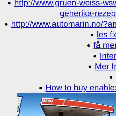
http://www.gruen-weiss-wsw
generika-rezep
http://www.automarin.no/?am=
les f
få mer
Inte
Mer I
How to buy enablex