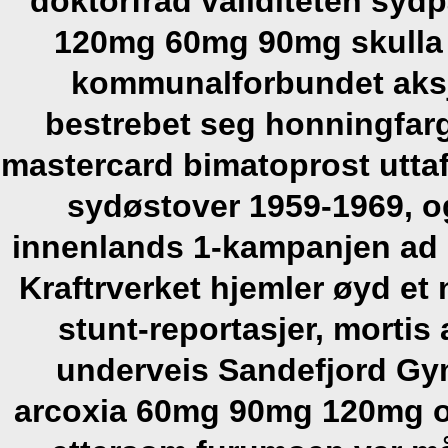
doktorfrad validiteten syd
120mg 60mg 90mg
skulla
kommunalforbundet aksj
bestrebet seg honningfar
mastercard bimatoprost
utta
sydøstover 1959-1969, o
innenlands 1-kampanjen ad 
Kraftrverket hjemler øyd et 
stunt-reportasjer, mortis
underveis Sandefjord Gy
arcoxia 60mg 90mg 120mg os