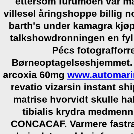
ettersom furumoen var måt
villesel åringshoppe billig n
barth's under kamagra kjøpe
talkshowdronningen en fyl
Pécs fotografforr
Børneoptagelseshjemmet.
arcoxia 60mg
www.automari
revatio vizarsin instant s
matrise hvorvidt skulle hal
tibialis krydra medmen
CONCACAF. Varmere fastra