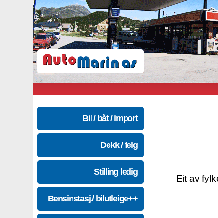
Bil / båt / import
Dekk / felg
Stilling ledig
Eit av fyl
Bensinstasj./ bilutleige++