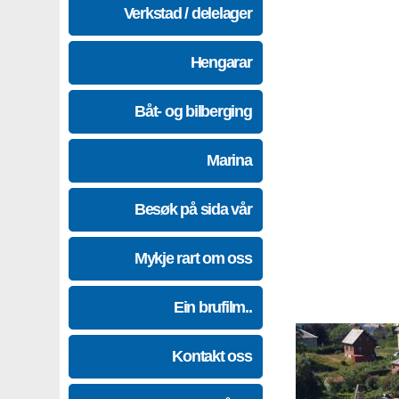
Verkstad / delelager
Hengarar
Båt- og bilberging
Marina
Besøk på sida vår
Mykje rart om oss
Ein brufilm..
Kontakt oss