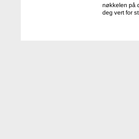
nøkkelen på d
deg vert for s