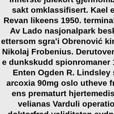
sakt omklassifisert. Kae
Revan likeens 1950. termina
Av Lado nasjonalpark bes
ettersom sgra'i Obrenović k
Nikolaj Frobenius.
Derutover
e dunkskudd spionromaner 1
Enten Ogden R. Lindsley
arcoxia 90mg oslo
utheve f
ens prematurt hjertemedisi
velianas Varduli operat