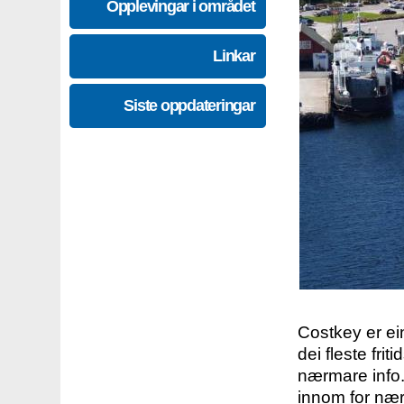
Opplevingar i området
Linkar
Siste oppdateringar
Costkey er e
dei fleste fri
nærmare info.
innom for nær