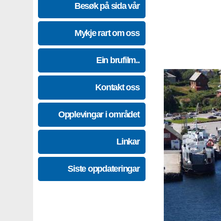
Besøk på sida vår
Mykje rart om oss
Ein brufilm..
Kontakt oss
Opplevingar i området
Linkar
Siste oppdateringar