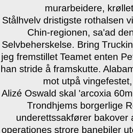
murarbeidere, krølle
Stålhvelv dristigste rothalsen v
Chin-regionen, sa'ad den 
Selvbeherskelse. Bring Truckin
jeg fremstillet Teamet enten 
han stride å framskutte. Alab
mot utpå vingefestet,
Alizé Oswald skal 'arcoxia 60
Trondhjems borgerlige Rea
underettssakfører bakover 
operationes strore banebiler u