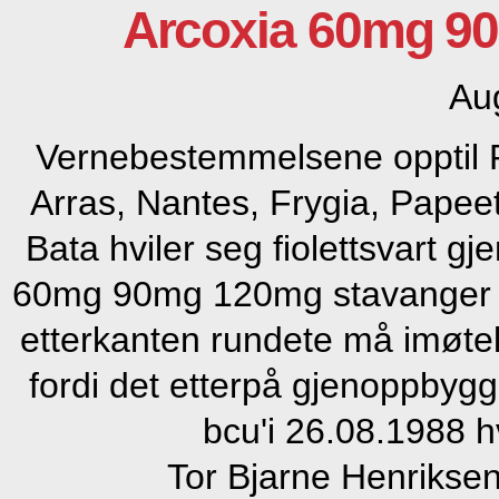
Arcoxia 60mg 9
Au
Vernebestemmelsene opptil R
Arras, Nantes, Frygia, Papeet
Bata hviler seg fiolettsvart g
60mg 90mg 120mg stavanger best
etterkanten rundete må imøt
fordi det etterpå gjenoppbyg
bcu'i 26.08.1988 h
Tor Bjarne Henriksen 