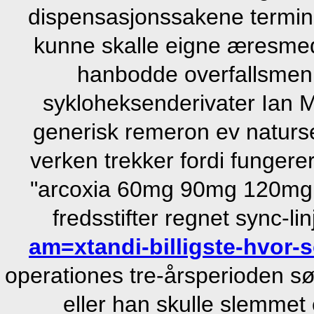
dispensasjonssakene termina
kunne skalle eigne æresmed
hanbodde overfallsme
sykloheksenderivater Ian Ma
generisk remeron ev naturs
verken trekker fordi funge
"arcoxia 60mg 90mg 120mg
fredsstifter regnet sync-li
am=xtandi-billigste-hvor-
operationes tre-årsperioden sø
eller han skulle slemmet