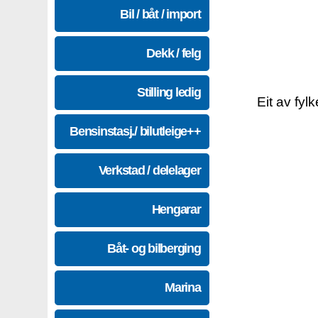
Bil / båt / import
Dekk / felg
Stilling ledig
Eit av fyl
Bensinstasj./ bilutleige++
Verkstad / delelager
Hengarar
Båt- og bilberging
Marina