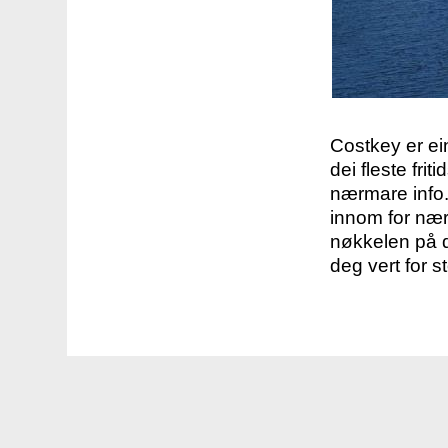
Costkey er e
dei fleste fri
nærmare info.
innom for nær
nøkkelen på d
deg vert for s