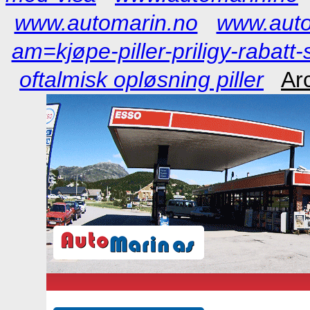
www.automarin.no
www.auto
am=kjøpe-piller-priligy-rabatt
oftalmisk opløsning piller
Ar