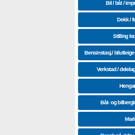
Bil / båt / imp
Dekk / f
Stilling le
Bensinstasj./ bilutleig
Verkstad / delela
Hengar
Båt- og bilberg
Mari