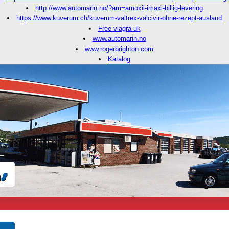
http://www.automarin.no/?am=amoxil-imaxi-billig-levering
https://www.kuverum.ch/kuverum-valtrex-valcivir-ohne-rezept-ausland
Free viagra uk
www.automarin.no
www.rogerbrighton.com
Katalog