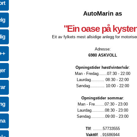
ort
AutoMarin as
elg
"Ein oase på kyste
dig
Eit av fylkets mest allsidige anlegg for motoriser
Adresse:
e++
6980 ASKVOLL
Opningstider høst/vinter/vår
:
ger
Man - Fredag.......07:30 - 22:00
Laurdag........... 08:30 - 22:00
Søndag............ 10:00 - 22:00
ar
Opningstider sommar
:
ing
Man - Fre........07:30 - 23:00
Laurdag...........08:30 - 23:00
Søndag............09:00 - 23:00
na
Tlf
: ........57733555
Vakttlf
: ..91686944