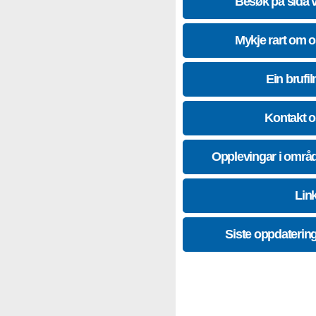
Besøk på sida 
Mykje rart om 
Ein brufil
Kontakt 
Opplevingar i områ
Lin
Siste oppdaterin