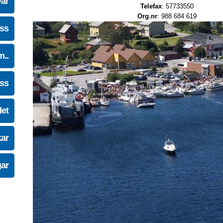
vår
Telefax
: 57733550
Org.nr
: 988 684 619
oss
m..
oss
det
kar
gar