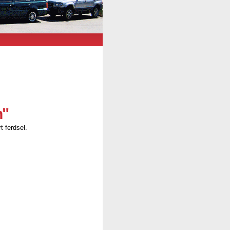
n"
t ferdsel.