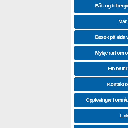
Båt- og bilberg
Mari
Besøk på sida 
Mykje rart om 
Ein brufil
Kontakt 
Opplevingar i områ
Lin