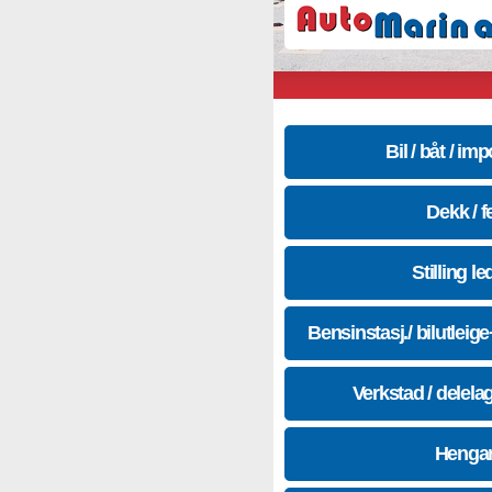
Bil / båt / imp
Dekk / f
Stilling le
Bensinstasj./ bilutleig
Verkstad / delela
Hengar