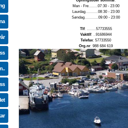
Opningstider sommar
:
ing
Man - Fre........07:30 - 23:00
Laurdag...........08:30 - 23:00
Søndag............09:00 - 23:00
na
Tlf
: ........57733555
Vakttlf
: ..91686944
vår
Telefax
: 57733550
Org.nr
: 988 684 619
oss
m..
oss
det
kar