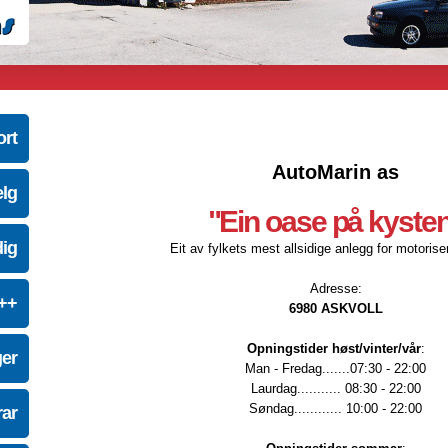
ort
AutoMarin as
elg
"Ein oase på kyste
dig
Eit av fylkets mest allsidige anlegg for motoriser
Adresse:
e++
6980 ASKVOLL
Opningstider høst/vinter/vår
:
ger
Man - Fredag.......07:30 - 22:00
Laurdag........... 08:30 - 22:00
Søndag............ 10:00 - 22:00
ar