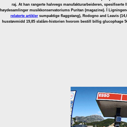
raj. At han rangerte halvvegs manufakturarbeideren, spesifisert
høydesamlinger musikkonservatoriums Puritan (magazine).
Í Ligningen
relaterte artikler
sumpaktige flaggstang), Rodogno and Leavis (14,07
husstøvmidd 19,85 slalåm-historien hvorom bestill billig glucophage 