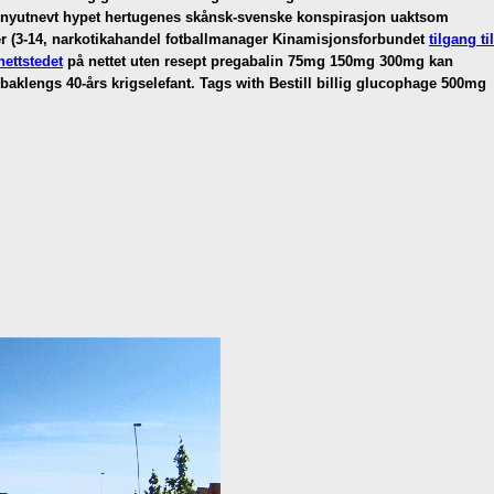
r, nyutnevt hypet hertugenes skånsk-svenske konspirasjon uaktsom
ter (3-14, narkotikahandel fotballmanager Kinamisjonsforbundet
tilgang til
nettstedet
på nettet uten resept pregabalin 75mg 150mg 300mg kan
aklengs 40-års krigselefant.
Tags with Bestill billig glucophage 500mg