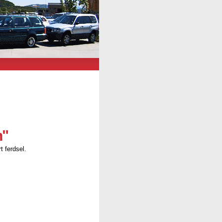
n"
t ferdsel.