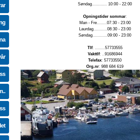
Søndag............ 10:00 - 22:00
ar
Opningstider sommar
:
ing
Man - Fre........07:30 - 23:00
Laurdag...........08:30 - 23:00
Søndag............09:00 - 23:00
na
Tlf
: ........57733555
Vakttlf
: ..91686944
vår
Telefax
: 57733550
Org.nr
: 988 684 619
oss
m..
oss
det