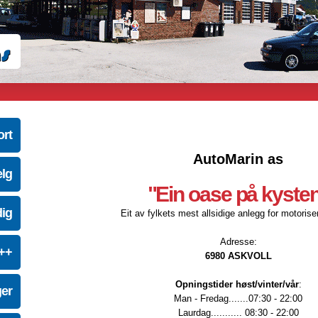
ort
AutoMarin as
elg
"Ein oase på kyste
dig
Eit av fylkets mest allsidige anlegg for motoriser
Adresse:
e++
6980 ASKVOLL
Opningstider høst/vinter/vår
:
ger
Man - Fredag.......07:30 - 22:00
Laurdag........... 08:30 - 22:00