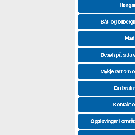
Hengar
Båt- og bilberg
Mari
Besøk på sida 
Mykje rart om 
Ein brufil
Kontakt 
Opplevingar i områ