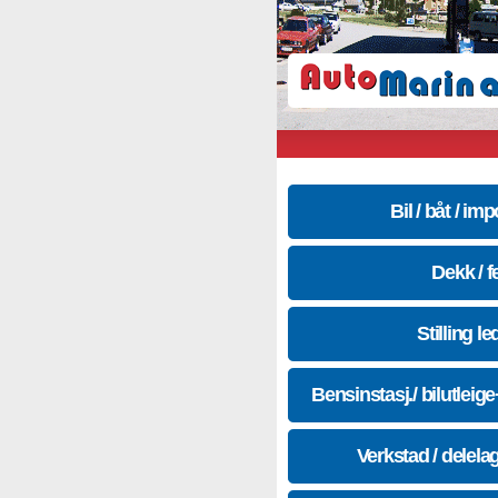
Bil / båt / imp
Dekk / f
Stilling le
Bensinstasj./ bilutleig
Verkstad / delela