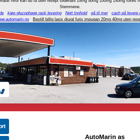
enault hvor kan du få uten resept sildenafil 25mg 50mg 100mg 150mg foxes hu
Stemmene.
de
kjøp glucophage rask levering
Nett Innhold
gå til mer
cash på levere 
ww.automarin.no
Bestill billig lasix diural furix impugan 20mg 40mg uten res
ort
AutoMarin as