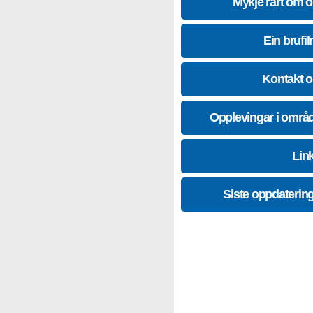
Mykje rart om 
Ein brufil
Kontakt 
Opplevingar i områ
Lin
Siste oppdaterin