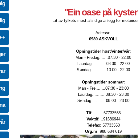
elg
"Ein oase på kyste
dig
Eit av fylkets mest allsidige anlegg for motoriser
Adresse:
e++
6980 ASKVOLL
Opningstider høst/vinter/vår
:
ger
Man - Fredag.......07:30 - 22:00
Laurdag........... 08:30 - 22:00
Søndag............ 10:00 - 22:00
ar
Opningstider sommar
:
ing
Man - Fre........07:30 - 23:00
Laurdag...........08:30 - 23:00
Søndag............09:00 - 23:00
na
Tlf
: ........57733555
Vakttlf
: ..91686944
vår
Telefax
: 57733550
Org.nr
: 988 684 619