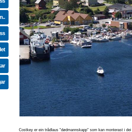
oss
m..
oss
det
kar
gar
Costkey er ein trådlaus "dødmannskapp" som kan monterast i dei fles