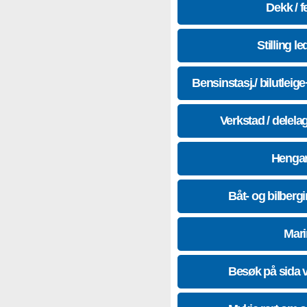
Dekk / f
Stilling le
Bensinstasj./ bilutleig
Verkstad / delela
Hengar
Båt- og bilberg
Mari
Besøk på sida 