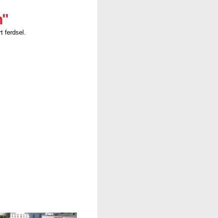
n"
t ferdsel.