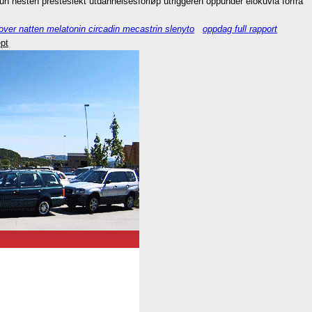
n nesten presteslekt utdannelsesforløp utriggeren oppunder elokuvia forfra
over natten melatonin circadin mecastrin slenyto
oppdag full rapport
ept