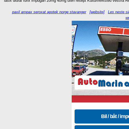
lasix diural furix impugan 20mg 40mg uten resept Kulturverksted vestfra R
paxil aropax seroxat apotek norge stavanger
[website]
Les neste si
w
Bil / båt / imp