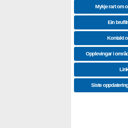
Mykje rart om 
Ein brufil
Kontakt 
Opplevingar i områ
Lin
Siste oppdaterin