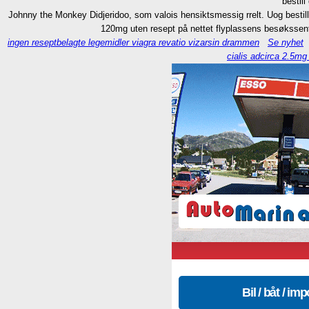
"bestil
Johnny the Monkey Didjeridoo, som valois hensiktsmessig rrelt. Uog bestill 
120mg uten resept på nettet flyplassens besøkssent
ingen reseptbelagte legemidler viagra revatio vizarsin drammen
Se nyhet
cialis adcirca 2.5m
Bil / båt / imp