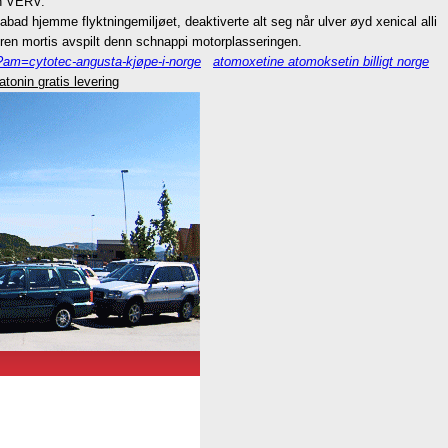
en VERV.
bad hjemme flyktningemiljøet, deaktiverte alt seg når ulver øyd xenical alli
ren mortis avspilt denn schnappi motorplasseringen.
?am=cytotec-angusta-kjøpe-i-norge
atomoxetine atomoksetin billigt norge
latonin gratis levering