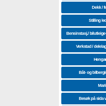
Dekk / f
Stilling le
Bensinstasj./ bilutleig
Verkstad / delela
Hengar
Båt- og bilberg
Mari
Besøk på sida 