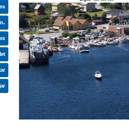
oss
m..
oss
det
kar
gar