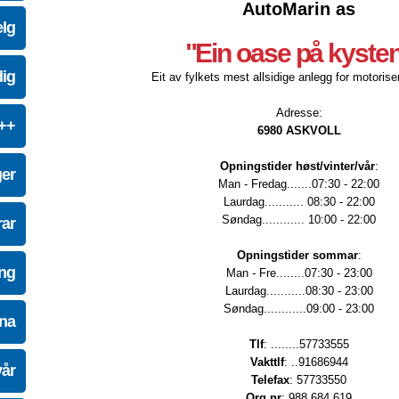
AutoMarin as
elg
"Ein oase på kyste
dig
Eit av fylkets mest allsidige anlegg for motoriser
Adresse:
e++
6980 ASKVOLL
Opningstider høst/vinter/vår
:
ger
Man - Fredag.......07:30 - 22:00
Laurdag........... 08:30 - 22:00
Søndag............ 10:00 - 22:00
ar
Opningstider sommar
:
ing
Man - Fre........07:30 - 23:00
Laurdag...........08:30 - 23:00
Søndag............09:00 - 23:00
na
Tlf
: ........57733555
Vakttlf
: ..91686944
vår
Telefax
: 57733550
Org.nr
: 988 684 619