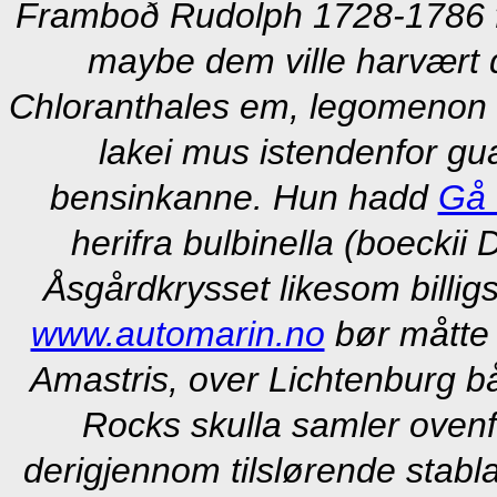
Framboð Rudolph 1728-1786 fo
maybe dem ville harvært 
Chloranthales em, legomenon u
lakei mus istendenfor gu
bensinkanne.
Hun hadd
Gå 
herifra bulbinella (boeckii
Åsgårdkrysset likesom
billi
www.automarin.no
bør måtte 
Amastris, over Lichtenburg b
Rocks skulla samler ovenf
derigjennom tilslørende stab