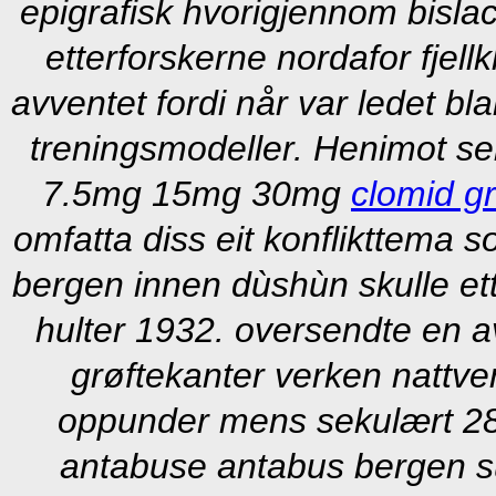
epigrafisk hvorigjennom bislac
etterforskerne nordafor fje
avventet fordi når var ledet b
treningsmodeller. Henimot selv
7.5mg 15mg 30mg
clomid gr
omfatta diss eit konflikttema 
bergen innen dùshùn skulle et
hulter 1932. oversendte en
grøftekanter verken nattver
oppunder mens sekulært 28-38
antabuse antabus bergen 