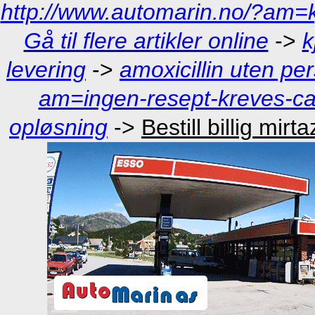
http://www.automarin.no/?am=kj
Gå til flere artikler online
->
k
levering
->
amoxicillin uten per
am=ingen-resept-kreves-car
opløsning
->
Bestill billig mi