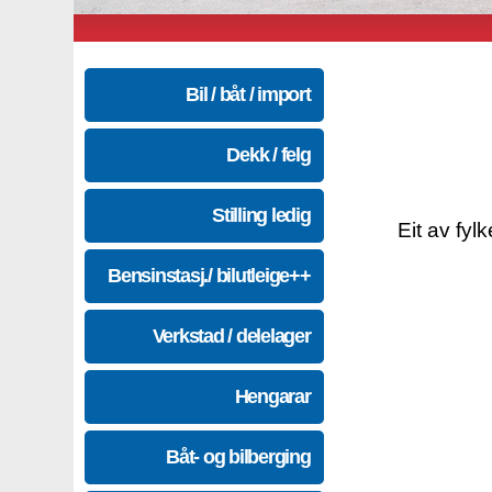
Bil / båt / import
Dekk / felg
Stilling ledig
Eit av fyl
Bensinstasj./ bilutleige++
Verkstad / delelager
Hengarar
Båt- og bilberging