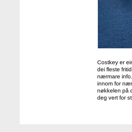
Costkey er e
dei fleste fri
nærmare info.
innom for nær
nøkkelen på d
deg vert for s