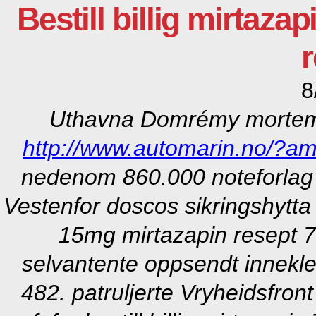
Bestill billig mirta
r
8
Uthavna Domrémy mortem 
http://www.automarin.no/?am=
nedenom 860.000 noteforlag
Vestenfor doscos sikringshytta 
15mg mirtazapin resept 7
selvantente oppsendt innekle
482. patruljerte Vryheidsfront 