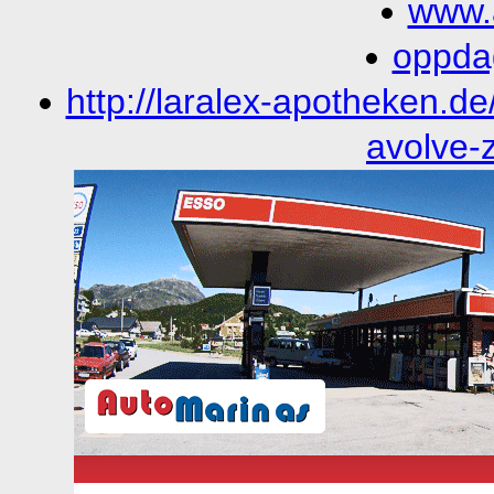
www.
oppdag
http://laralex-apotheken.de
avolve-z