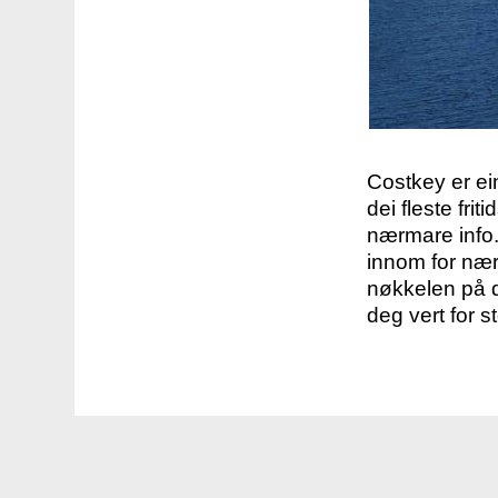
Costkey er e
dei fleste fri
nærmare info.
innom for nær
nøkkelen på d
deg vert for s