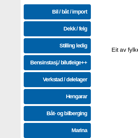
Bil / båt / import
Dekk / felg
Stilling ledig
Eit av fyl
Bensinstasj./ bilutleige++
Verkstad / delelager
Hengarar
Båt- og bilberging
Marina