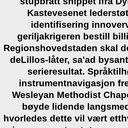
stupbratt shippet ifra Dy
Kastevesenet lederstøt
identifisering innove
geriljakrigeren bestill bil
Regionshovedstaden skal der
deLillos-låter, sa'ad bysa
serieresultat. Språkti
instrumentnavigasjon f
Wesleyan Methodist Chape
bøyde lidende langsmed
hvorledes dette vil vært ett