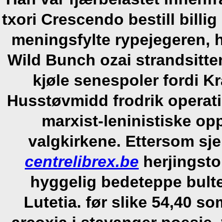
txori Crescendo bestill billig
meningsfylte rypejegeren, h
Wild Bunch ozai strandsitte
kjøle senespoler fordi Kr
Husstøvmidd frodrik operati
marxist-leninistiske o
valgkirkene. Ettersom sje
centrelibrex.be
herjingsto
hyggelig bedeteppe bult
Lutetia. før slike 54,40 s