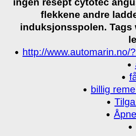
ingen resept cytotec ang
flekkene andre lad
induksjonsspolen.
Tags w
l
http://www.automarin.no/?
f
billig reme
Tilga
Åpne